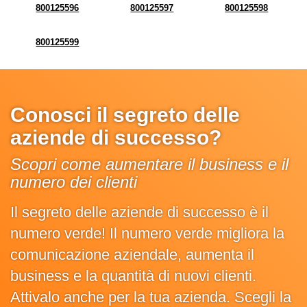
800125596
800125597
800125598
800125599
Conosci il segreto delle
aziende di successo?
Scopri come aumentare il business e il
numero dei clienti
Il segreto delle aziende di successo è il
numero verde! Il numero verde migliora la
comunicazione aziendale, aumenta il
business e la quantità di nuovi clienti.
Attivalo anche per la tua azienda. Scegli la