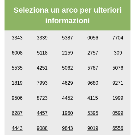
Seleziona un arco per ulteriori
informazioni
3343
3339
5387
0056
7704
6008
5118
2159
2757
309
5535
4251
5062
5787
5076
1819
7993
4629
9680
9271
9506
8723
4452
4115
1999
6287
4457
1960
5395
0599
4443
9088
9843
9019
6556