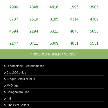
7996
7848
4816
1995
3905
8737
9519
0185
0314
4309
4694
2194
6322
4878
5656
2147
3711
5309
4831
5531
“RICERCA NUMERO VERDE”
Riparazione Elettrodomestici
5 x 1000 onlus
CinquePerMilleOnlus
MyOnlus
BolognaIdraulico
hair
Libri Best Sellers