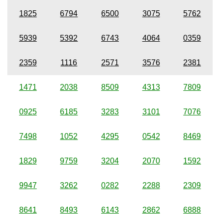
1825
6794
6500
3075
5762
5939
5392
6743
4064
0359
2359
1116
2571
3576
2381
1471
2038
8509
4313
7809
0925
6185
3283
3101
7076
7498
1052
4295
0542
8469
1829
9759
3204
2070
1592
9947
3262
0282
2288
2309
8641
8493
6143
2862
6888