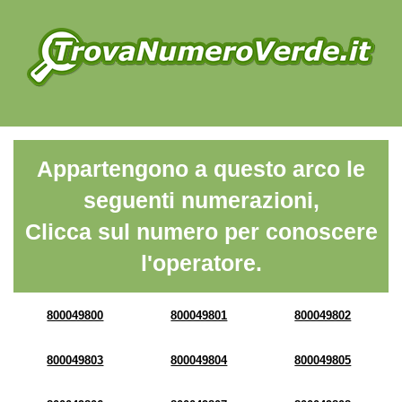
Appartengono a questo arco le
seguenti numerazioni,
Clicca sul numero per conoscere
l'operatore.
800049800
800049801
800049802
800049803
800049804
800049805