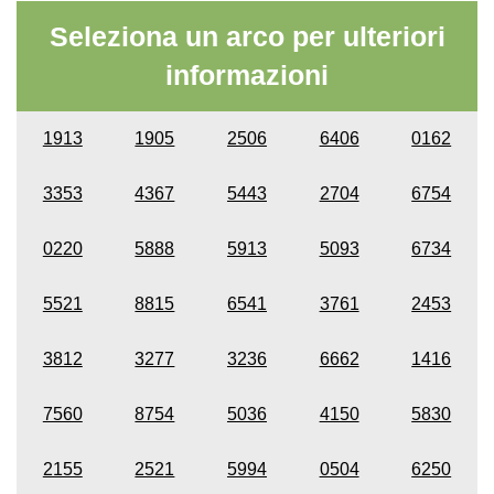
Seleziona un arco per ulteriori
informazioni
1913
1905
2506
6406
0162
3353
4367
5443
2704
6754
0220
5888
5913
5093
6734
5521
8815
6541
3761
2453
3812
3277
3236
6662
1416
7560
8754
5036
4150
5830
2155
2521
5994
0504
6250