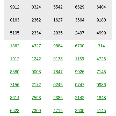
9012
0324
5542
6629
6404
0163
2362
1627
3664
9180
5105
2334
2935
2497
4999
1862
4327
9884
6700
314
1912
1242
9133
1169
4726
8580
9003
7847
9026
7148
7156
2172
0245
0747
0986
8614
7593
2385
2142
1848
6528
7309
4715
3600
4145