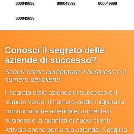
800049896
800049897
800049898
800049899
Conosci il segreto delle
aziende di successo?
Scopri come aumentare il business e il
numero dei clienti
Il segreto delle aziende di successo è il
numero verde! Il numero verde migliora la
comunicazione aziendale, aumenta il
business e la quantità di nuovi clienti.
Attivalo anche per la tua azienda. Scegli la