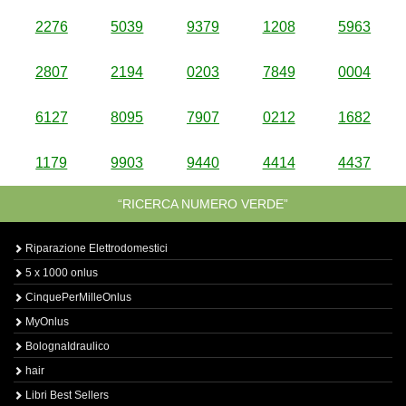
2276
5039
9379
1208
5963
2807
2194
0203
7849
0004
6127
8095
7907
0212
1682
1179
9903
9440
4414
4437
“RICERCA NUMERO VERDE”
Riparazione Elettrodomestici
5 x 1000 onlus
CinquePerMilleOnlus
MyOnlus
BolognaIdraulico
hair
Libri Best Sellers