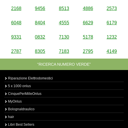
2168
9456
8513
4886
2573
6048
8404
4555
6629
6179
9331
0832
7130
5178
1232
2787
8305
7183
2795
4149
“RICERCA NUMERO VERDE”
Riparazione Elettrodomestici
5 x 1000 onlus
CinquePerMilleOnlus
MyOnlus
BolognaIdraulico
hair
Libri Best Sellers