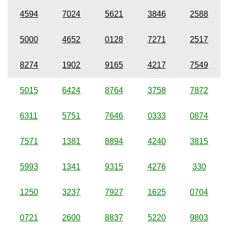
4594
7024
5621
3846
2588
5000
4652
0128
7271
2517
8274
1902
9165
4217
7549
5015
6424
8764
3758
7872
6311
5751
7646
0333
0874
7571
1381
8894
4240
3815
5993
1341
9315
4276
330
1250
3237
7927
1625
0704
0721
2600
8837
5220
9803