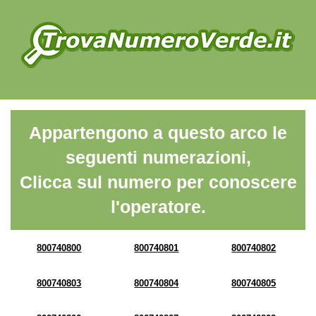
Appartengono a questo arco le
seguenti numerazioni,
Clicca sul numero per conoscere
l'operatore.
800740800
800740801
800740802
800740803
800740804
800740805