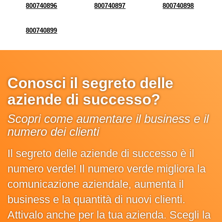
800740896
800740897
800740898
800740899
Conosci il segreto delle
aziende di successo?
Scopri come aumentare il business e il
numero dei clienti
Il segreto delle aziende di successo è il
numero verde! Il numero verde migliora la
comunicazione aziendale, aumenta il
business e la quantità di nuovi clienti.
Attivalo anche per la tua azienda. Scegli la