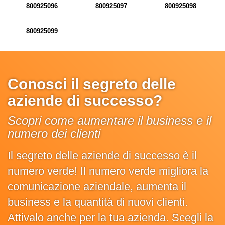
800925096
800925097
800925098
800925099
Conosci il segreto delle
aziende di successo?
Scopri come aumentare il business e il
numero dei clienti
Il segreto delle aziende di successo è il
numero verde! Il numero verde migliora la
comunicazione aziendale, aumenta il
business e la quantità di nuovi clienti.
Attivalo anche per la tua azienda. Scegli la