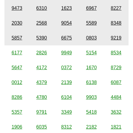
9473
6310
1623
6967
8227
2030
2568
9054
5589
8348
5857
5390
6675
0803
9219
6177
2826
9949
5154
8534
5647
4172
0372
1670
8729
0012
4379
2139
6138
6087
8286
4780
6104
9903
4484
5357
9791
3349
5418
3632
1906
6035
8312
2182
1821