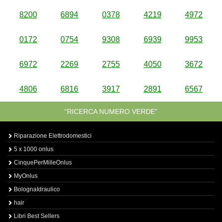
8200
6894
0378
4219
4972
0172
0754
9308
6939
9953
6972
2269
2755
4050
3672
4806
6816
3917
2891
6567
“RICERCA NUMERO VERDE”
Riparazione Elettrodomestici
5 x 1000 onlus
CinquePerMilleOnlus
MyOnlus
BolognaIdraulico
hair
Libri Best Sellers