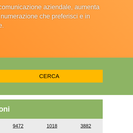
la comunicazione aziendale, aumenta
la numerazione che preferisci e in
e.
oni
9472
1018
3882