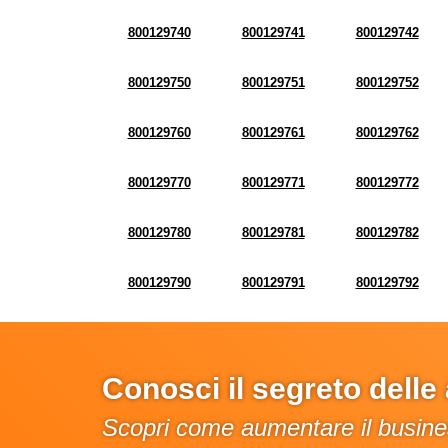
800129740
800129741
800129742
800129750
800129751
800129752
800129760
800129761
800129762
800129770
800129771
800129772
800129780
800129781
800129782
800129790
800129791
800129792
Conosci il segreto dell
Scopri come aumentare il busines