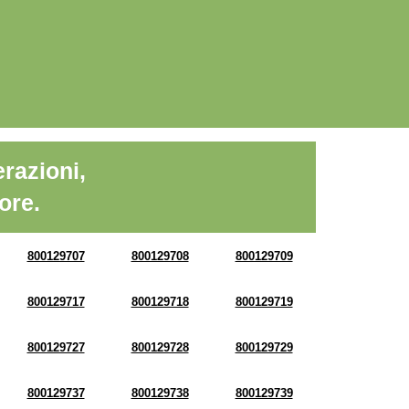
razioni,
ore.
800129707
800129708
800129709
800129717
800129718
800129719
800129727
800129728
800129729
800129737
800129738
800129739