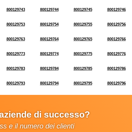
800129743
800129744
800129745
800129746
800129753
800129754
800129755
800129756
800129763
800129764
800129765
800129766
800129773
800129774
800129775
800129776
800129783
800129784
800129785
800129786
800129793
800129794
800129795
800129796
e aziende di successo?
s e il numero dei clienti