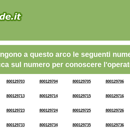
ngono a questo arco le seguenti nume
cca sul numero per conoscere l'operat
800129703
800129704
800129705
800129706
800129713
800129714
800129715
800129716
800129723
800129724
800129725
800129726
800129733
800129734
800129735
800129736