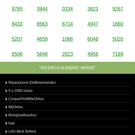
9785
3944
0334
3823
9267
8433
8563
6714
4947
1660
5207
4659
1066
6048
5020
6506
5848
2823
4956
7169
“RICERCA NUMERO VERDE”
Riparazione Elettrodomestici
5 x 1000 onlus
CinquePerMilleOnlus
MyOnlus
BolognaIdraulico
hair
Libri Best Sellers