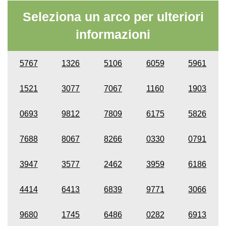
Seleziona un arco per ulteriori
informazioni
5767
1326
5106
6059
5961
1521
3077
7067
1160
1903
0693
9812
7809
6175
5826
7688
8067
8266
0330
0791
3947
3577
2462
3959
6186
4414
6413
6839
9771
3066
9680
1745
6486
0282
6913