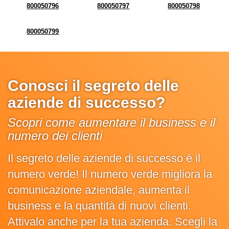
800050796
800050797
800050798
800050799
Conosci il segreto delle
aziende di successo?
Scopri come aumentare il business e il
numero dei clienti
Il segreto delle aziende di successo è il
numero verde! Il numero verde migliora la
comunicazione aziendale, aumenta il
business e la quantità di nuovi clienti.
Attivalo anche per la tua azienda. Scegli la