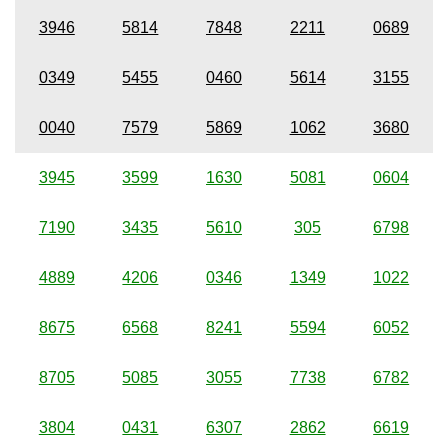
3946
5814
7848
2211
0689
0349
5455
0460
5614
3155
0040
7579
5869
1062
3680
3945
3599
1630
5081
0604
7190
3435
5610
305
6798
4889
4206
0346
1349
1022
8675
6568
8241
5594
6052
8705
5085
3055
7738
6782
3804
0431
6307
2862
6619