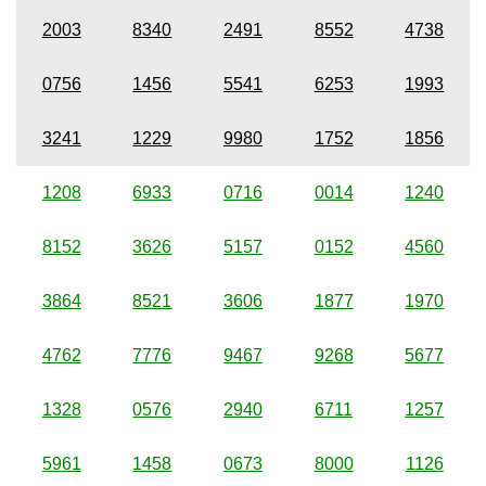
2003
8340
2491
8552
4738
0756
1456
5541
6253
1993
3241
1229
9980
1752
1856
1208
6933
0716
0014
1240
8152
3626
5157
0152
4560
3864
8521
3606
1877
1970
4762
7776
9467
9268
5677
1328
0576
2940
6711
1257
5961
1458
0673
8000
1126