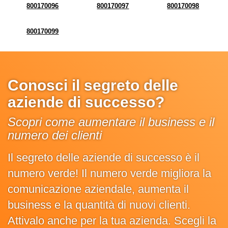
800170096
800170097
800170098
800170099
Conosci il segreto delle
aziende di successo?
Scopri come aumentare il business e il
numero dei clienti
Il segreto delle aziende di successo è il
numero verde! Il numero verde migliora la
comunicazione aziendale, aumenta il
business e la quantità di nuovi clienti.
Attivalo anche per la tua azienda. Scegli la