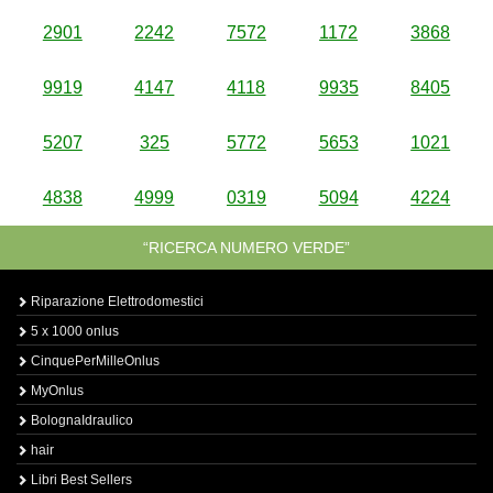
2901
2242
7572
1172
3868
9919
4147
4118
9935
8405
5207
325
5772
5653
1021
4838
4999
0319
5094
4224
“RICERCA NUMERO VERDE”
Riparazione Elettrodomestici
5 x 1000 onlus
CinquePerMilleOnlus
MyOnlus
BolognaIdraulico
hair
Libri Best Sellers