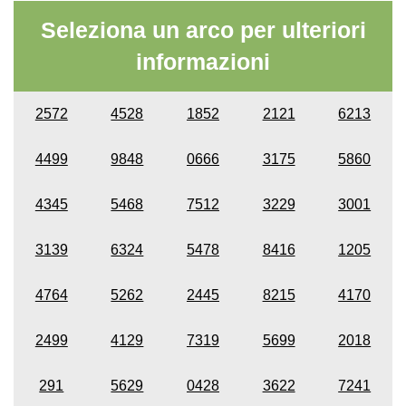
Seleziona un arco per ulteriori
informazioni
2572
4528
1852
2121
6213
4499
9848
0666
3175
5860
4345
5468
7512
3229
3001
3139
6324
5478
8416
1205
4764
5262
2445
8215
4170
2499
4129
7319
5699
2018
291
5629
0428
3622
7241