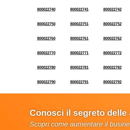
800022740
800022741
800022742
800022750
800022751
800022752
800022760
800022761
800022762
800022770
800022771
800022772
800022780
800022781
800022782
800022790
800022791
800022792
Conosci il segreto dell
Scopri come aumentare il busines