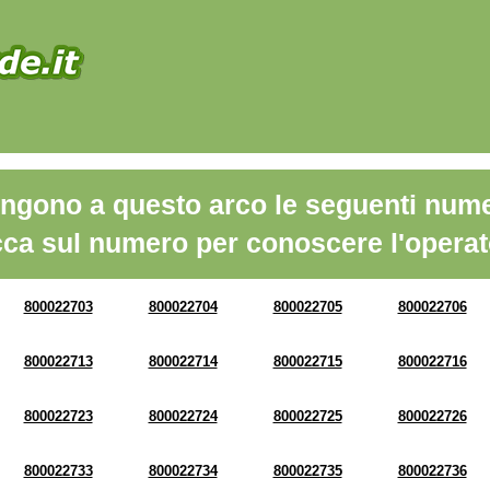
ngono a questo arco le seguenti nume
cca sul numero per conoscere l'operat
800022703
800022704
800022705
800022706
800022713
800022714
800022715
800022716
800022723
800022724
800022725
800022726
800022733
800022734
800022735
800022736