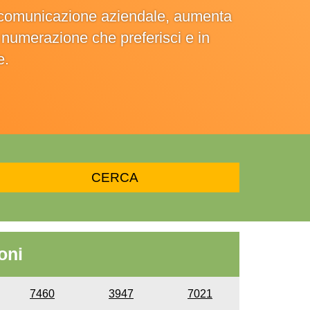
la comunicazione aziendale, aumenta
la numerazione che preferisci e in
e.
oni
7460
3947
7021