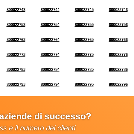
800022743
800022744
800022745
800022746
800022753
800022754
800022755
800022756
800022763
800022764
800022765
800022766
800022773
800022774
800022775
800022776
800022783
800022784
800022785
800022786
800022793
800022794
800022795
800022796
e aziende di successo?
s e il numero dei clienti