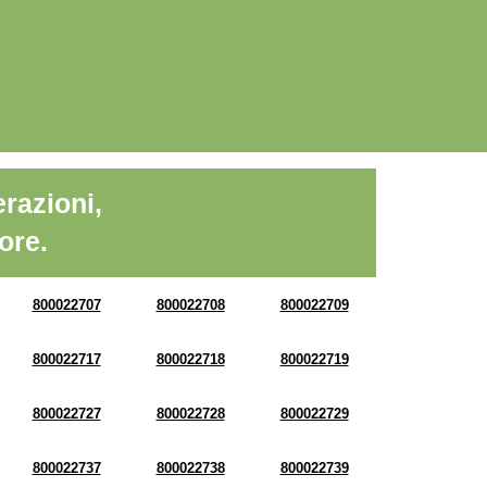
razioni,
ore.
800022707
800022708
800022709
800022717
800022718
800022719
800022727
800022728
800022729
800022737
800022738
800022739