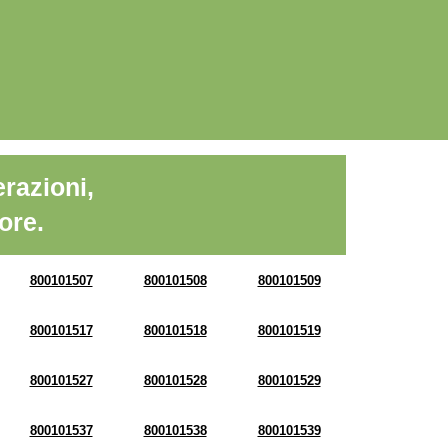
razioni,
ore.
800101507
800101508
800101509
800101517
800101518
800101519
800101527
800101528
800101529
800101537
800101538
800101539