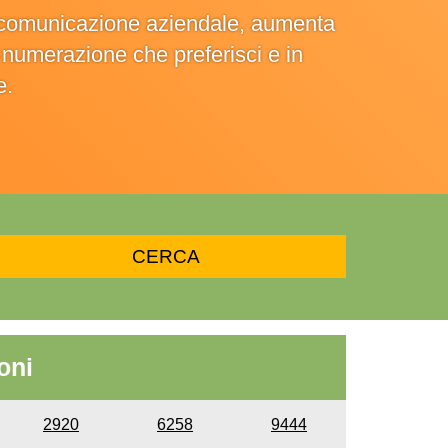
la comunicazione aziendale, aumenta
la numerazione che preferisci e in
e.
oni
2920
6258
9444