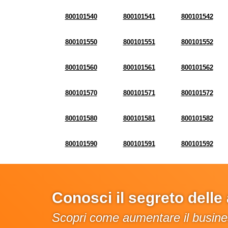
800101540
800101541
800101542
800101550
800101551
800101552
800101560
800101561
800101562
800101570
800101571
800101572
800101580
800101581
800101582
800101590
800101591
800101592
Conosci il segreto dell
Scopri come aumentare il busines