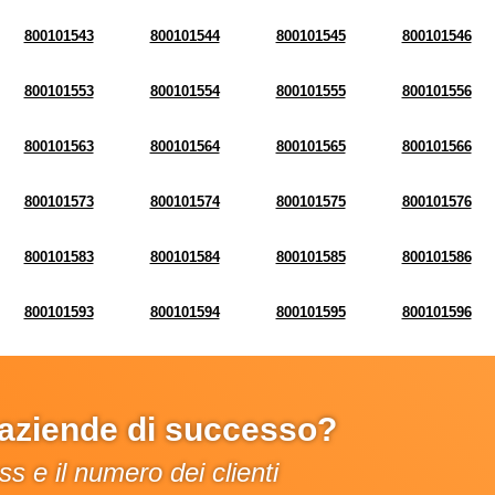
800101543
800101544
800101545
800101546
800101553
800101554
800101555
800101556
800101563
800101564
800101565
800101566
800101573
800101574
800101575
800101576
800101583
800101584
800101585
800101586
800101593
800101594
800101595
800101596
e aziende di successo?
s e il numero dei clienti