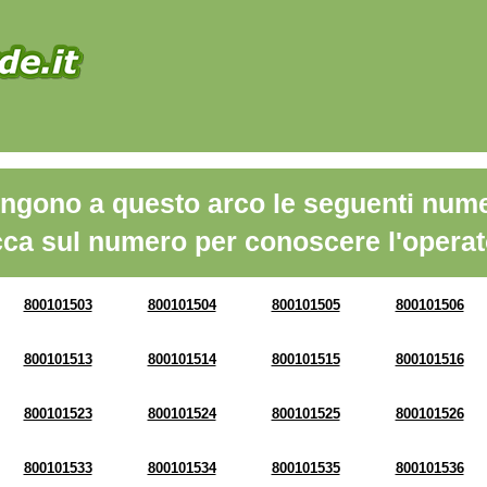
ngono a questo arco le seguenti nume
cca sul numero per conoscere l'operat
800101503
800101504
800101505
800101506
800101513
800101514
800101515
800101516
800101523
800101524
800101525
800101526
800101533
800101534
800101535
800101536