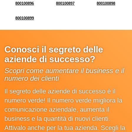
800100896
800100897
800100898
800100899
Conosci il segreto delle
aziende di successo?
Scopri come aumentare il business e il
numero dei clienti
Il segreto delle aziende di successo è il
numero verde! Il numero verde migliora la
comunicazione aziendale, aumenta il
business e la quantità di nuovi clienti.
Attivalo anche per la tua azienda. Scegli la