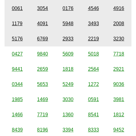
0061
3054
0176
4546
4916
1179
4091
5948
3493
2008
5176
6769
2933
2219
3230
0427
9840
5609
5018
7718
9441
2659
1818
2564
2921
0344
5653
5249
1272
9036
1985
1469
3030
0591
3981
1466
7719
1360
8541
1812
8439
8196
3394
8333
9452