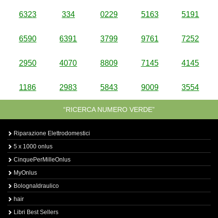
6323
334
0229
5163
5191
6590
6391
3799
9761
7252
2950
4070
8809
7145
4145
1186
2983
5843
9009
3554
“RICERCA NUMERO VERDE”
Riparazione Elettrodomestici
5 x 1000 onlus
CinquePerMilleOnlus
MyOnlus
BolognaIdraulico
hair
Libri Best Sellers