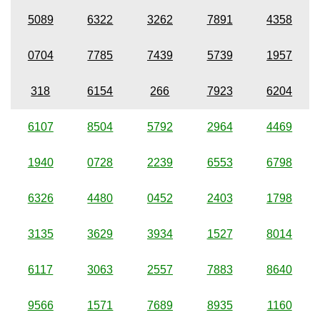
5089
6322
3262
7891
4358
0704
7785
7439
5739
1957
318
6154
266
7923
6204
6107
8504
5792
2964
4469
1940
0728
2239
6553
6798
6326
4480
0452
2403
1798
3135
3629
3934
1527
8014
6117
3063
2557
7883
8640
9566
1571
7689
8935
1160