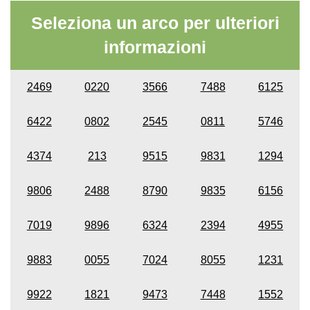
Seleziona un arco per ulteriori
informazioni
2469
0220
3566
7488
6125
6422
0802
2545
0811
5746
4374
213
9515
9831
1294
9806
2488
8790
9835
6156
7019
9896
6324
2394
4955
9883
0055
7024
8055
1231
9922
1821
9473
7448
1552