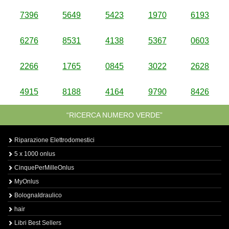
7396
5649
5423
1970
6193
6276
8531
4138
5367
0603
2266
1765
0845
3022
2628
4915
8188
4164
9790
8426
“RICERCA NUMERO VERDE”
Riparazione Elettrodomestici
5 x 1000 onlus
CinquePerMilleOnlus
MyOnlus
BolognaIdraulico
hair
Libri Best Sellers