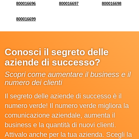
800016696
800016697
800016698
800016699
Conosci il segreto delle
aziende di successo?
Scopri come aumentare il business e il
numero dei clienti
Il segreto delle aziende di successo è il
numero verde! Il numero verde migliora la
comunicazione aziendale, aumenta il
business e la quantità di nuovi clienti.
Attivalo anche per la tua azienda. Scegli la