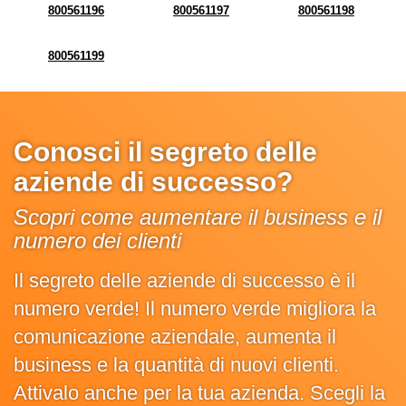
800561196
800561197
800561198
800561199
Conosci il segreto delle
aziende di successo?
Scopri come aumentare il business e il
numero dei clienti
Il segreto delle aziende di successo è il
numero verde! Il numero verde migliora la
comunicazione aziendale, aumenta il
business e la quantità di nuovi clienti.
Attivalo anche per la tua azienda. Scegli la