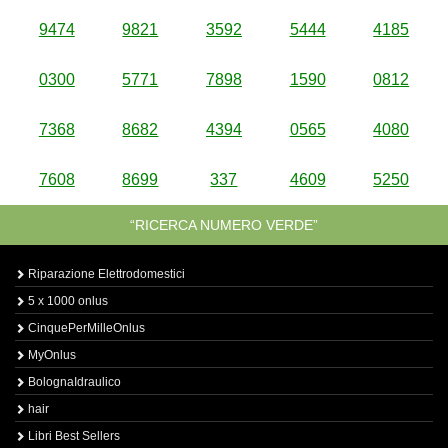
9474
9821
3592
5444
4185
0300
5771
7898
1590
0812
7368
8682
4394
0565
4080
7608
8699
337
4609
5250
“RICERCA NUMERO VERDE”
Riparazione Elettrodomestici
5 x 1000 onlus
CinquePerMilleOnlus
MyOnlus
BolognaIdraulico
hair
Libri Best Sellers