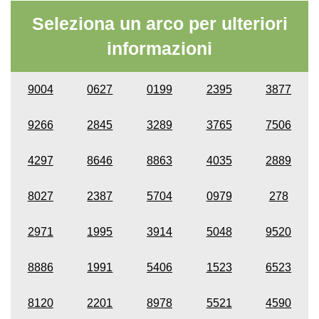
Seleziona un arco per ulteriori
informazioni
9004
0627
0199
2395
3877
9266
2845
3289
3765
7506
4297
8646
8863
4035
2889
8027
2387
5704
0979
278
2971
1995
3914
5048
9520
8886
1991
5406
1523
6523
8120
2201
8978
5521
4590