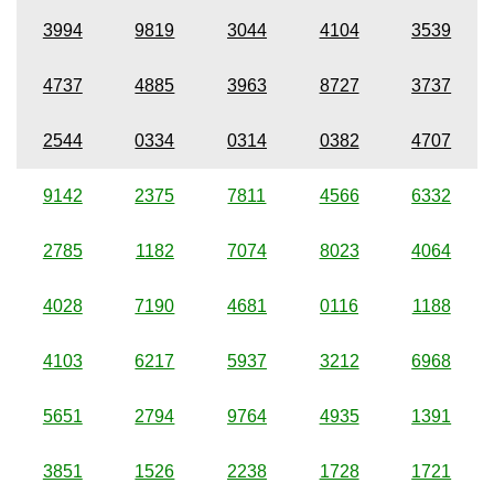
3994
9819
3044
4104
3539
4737
4885
3963
8727
3737
2544
0334
0314
0382
4707
9142
2375
7811
4566
6332
2785
1182
7074
8023
4064
4028
7190
4681
0116
1188
4103
6217
5937
3212
6968
5651
2794
9764
4935
1391
3851
1526
2238
1728
1721