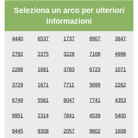
Seleziona un arco per ulteriori
informazioni
4440
6537
1737
9907
3847
2792
2375
3228
7108
4996
2288
1681
3783
6723
1071
3729
1671
7711
5699
2262
6749
5561
8047
7741
4353
9951
2314
7841
4539
5400
9445
9308
2057
9602
1608