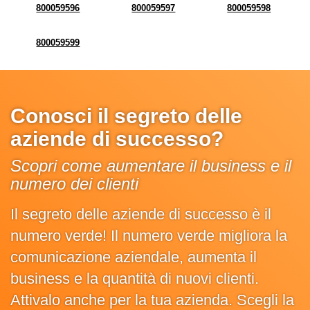
800059596
800059597
800059598
800059599
Conosci il segreto delle
aziende di successo?
Scopri come aumentare il business e il
numero dei clienti
Il segreto delle aziende di successo è il
numero verde! Il numero verde migliora la
comunicazione aziendale, aumenta il
business e la quantità di nuovi clienti.
Attivalo anche per la tua azienda. Scegli la