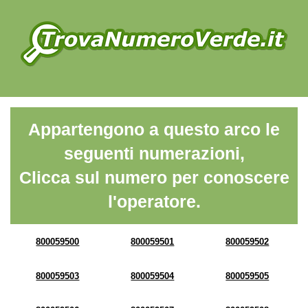
Appartengono a questo arco le
seguenti numerazioni,
Clicca sul numero per conoscere
l'operatore.
800059500
800059501
800059502
800059503
800059504
800059505