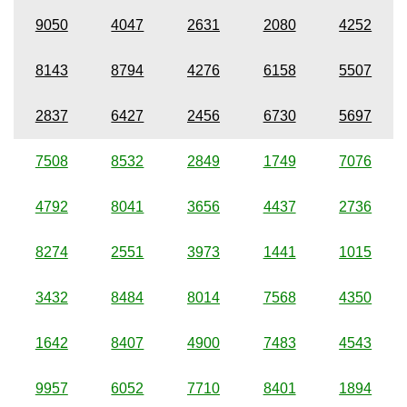
9050
4047
2631
2080
4252
8143
8794
4276
6158
5507
2837
6427
2456
6730
5697
7508
8532
2849
1749
7076
4792
8041
3656
4437
2736
8274
2551
3973
1441
1015
3432
8484
8014
7568
4350
1642
8407
4900
7483
4543
9957
6052
7710
8401
1894