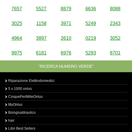
7657
5527
8879
6636
8088
3025
1158
3971
5249
2343
4964
3897
2610
0219
3052
9975
6181
6976
5293
8701
“RICERCA NUMERO VERDE”
Riparazione Elettrodomestici
5 x 1000 onlus
CinquePerMilleOnlus
MyOnlus
BolognaIdraulico
hair
Libri Best Sellers