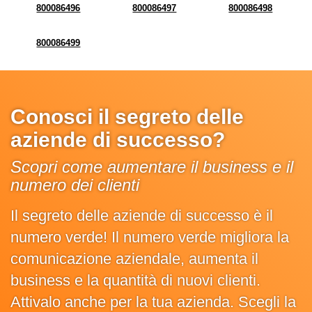
800086496
800086497
800086498
800086499
Conosci il segreto delle
aziende di successo?
Scopri come aumentare il business e il
numero dei clienti
Il segreto delle aziende di successo è il
numero verde! Il numero verde migliora la
comunicazione aziendale, aumenta il
business e la quantità di nuovi clienti.
Attivalo anche per la tua azienda. Scegli la