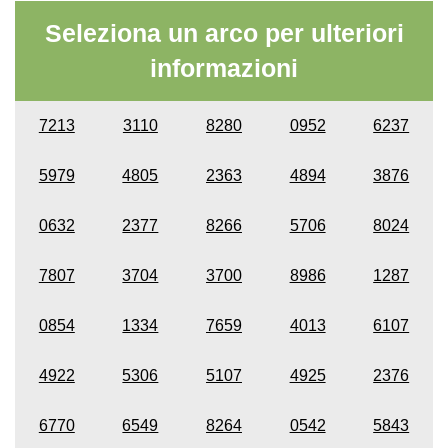
Seleziona un arco per ulteriori
informazioni
7213
3110
8280
0952
6237
5979
4805
2363
4894
3876
0632
2377
8266
5706
8024
7807
3704
3700
8986
1287
0854
1334
7659
4013
6107
4922
5306
5107
4925
2376
6770
6549
8264
0542
5843