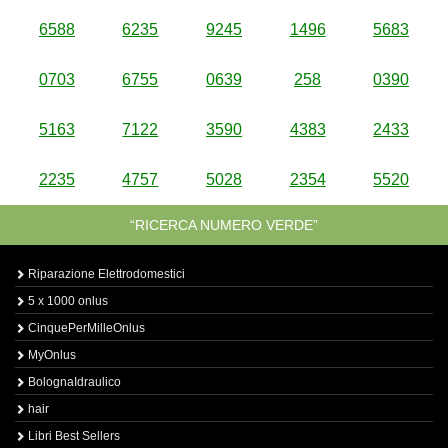
6588
6235
9245
1496
5683
0703
6755
0639
258
0390
5163
7122
3590
4383
2433
2235
4757
5028
2354
5520
“RICERCA NUMERO VERDE”
Riparazione Elettrodomestici
5 x 1000 onlus
CinquePerMilleOnlus
MyOnlus
BolognaIdraulico
hair
Libri Best Sellers