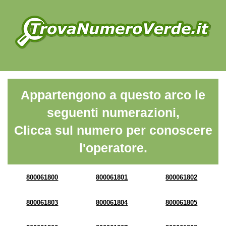
Appartengono a questo arco le
seguenti numerazioni,
Clicca sul numero per conoscere
l'operatore.
800061800
800061801
800061802
800061803
800061804
800061805