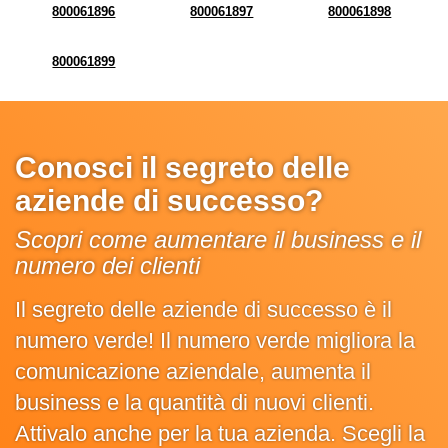
800061896
800061897
800061898
800061899
Conosci il segreto delle
aziende di successo?
Scopri come aumentare il business e il
numero dei clienti
Il segreto delle aziende di successo è il
numero verde! Il numero verde migliora la
comunicazione aziendale, aumenta il
business e la quantità di nuovi clienti.
Attivalo anche per la tua azienda. Scegli la