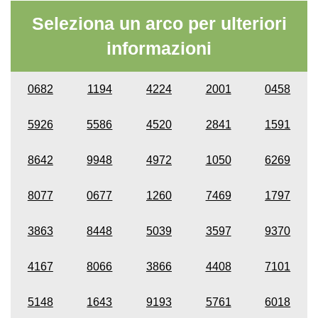
Seleziona un arco per ulteriori
informazioni
0682
1194
4224
2001
0458
5926
5586
4520
2841
1591
8642
9948
4972
1050
6269
8077
0677
1260
7469
1797
3863
8448
5039
3597
9370
4167
8066
3866
4408
7101
5148
1643
9193
5761
6018