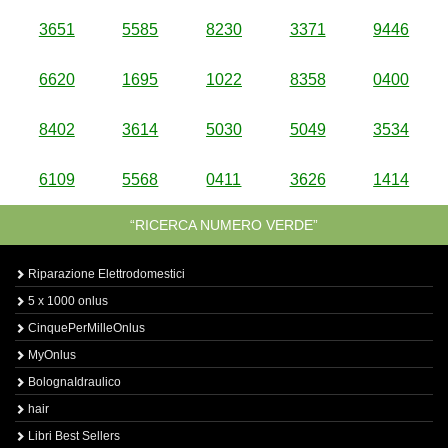
3651
5585
8230
3371
9446
6620
1695
1022
8358
0400
8402
3614
5030
5049
3534
6109
5568
0411
3626
1414
“RICERCA NUMERO VERDE”
Riparazione Elettrodomestici
5 x 1000 onlus
CinquePerMilleOnlus
MyOnlus
BolognaIdraulico
hair
Libri Best Sellers