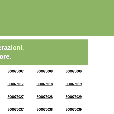
razioni,
ore.
800075007
800075008
800075009
800075017
800075018
800075019
800075027
800075028
800075029
800075037
800075038
800075039