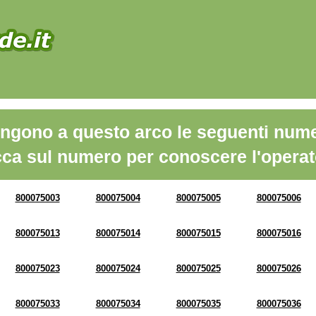
ngono a questo arco le seguenti nume
cca sul numero per conoscere l'operat
800075003
800075004
800075005
800075006
800075013
800075014
800075015
800075016
800075023
800075024
800075025
800075026
800075033
800075034
800075035
800075036