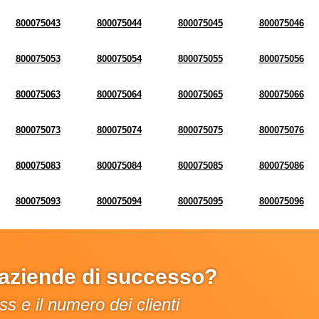
800075043
800075044
800075045
800075046
800075053
800075054
800075055
800075056
800075063
800075064
800075065
800075066
800075073
800075074
800075075
800075076
800075083
800075084
800075085
800075086
800075093
800075094
800075095
800075096
e aziende di successo?
s e il numero dei clienti