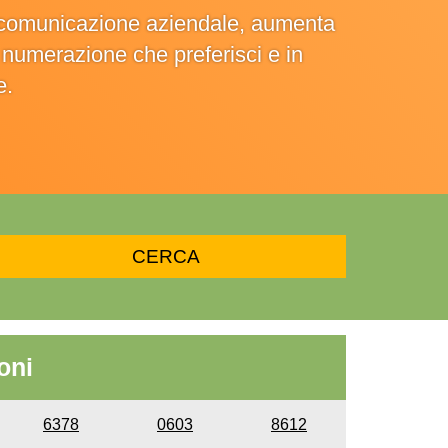
la comunicazione aziendale, aumenta
la numerazione che preferisci e in
e.
oni
6378
0603
8612