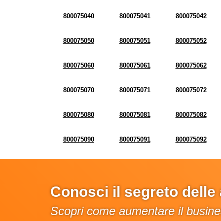
800075040
800075041
800075042
800075050
800075051
800075052
800075060
800075061
800075062
800075070
800075071
800075072
800075080
800075081
800075082
800075090
800075091
800075092
Conosci il segreto dell
Scopri come aumentare il busines