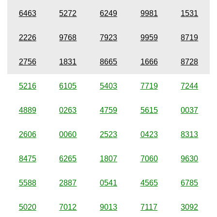
6463
5272
6249
9981
1531
2226
9768
7923
9959
8719
2756
1831
8665
1666
8728
5216
6105
5403
7719
7244
4889
0263
4759
5615
0037
2606
0060
2523
0423
8313
8475
6265
1807
7060
9630
5588
2887
0541
4565
6785
5020
7012
9013
7117
3092