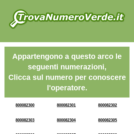
Appartengono a questo arco le
seguenti numerazioni,
Clicca sul numero per conoscere
l'operatore.
800082300
800082301
800082302
800082303
800082304
800082305