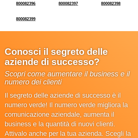
800082396
800082397
800082398
800082399
Conosci il segreto delle
aziende di successo?
Scopri come aumentare il business e il
numero dei clienti
Il segreto delle aziende di successo è il
numero verde! Il numero verde migliora la
comunicazione aziendale, aumenta il
business e la quantità di nuovi clienti.
Attivalo anche per la tua azienda. Scegli la