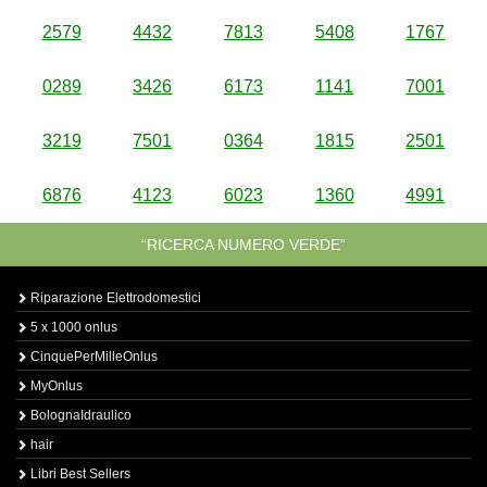
2579
4432
7813
5408
1767
0289
3426
6173
1141
7001
3219
7501
0364
1815
2501
6876
4123
6023
1360
4991
“RICERCA NUMERO VERDE”
Riparazione Elettrodomestici
5 x 1000 onlus
CinquePerMilleOnlus
MyOnlus
BolognaIdraulico
hair
Libri Best Sellers