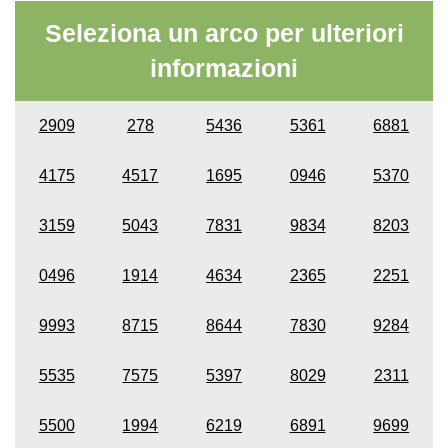
Seleziona un arco per ulteriori
informazioni
2909
278
5436
5361
6881
4175
4517
1695
0946
5370
3159
5043
7831
9834
8203
0496
1914
4634
2365
2251
9993
8715
8644
7830
9284
5535
7575
5397
8029
2311
5500
1994
6219
6891
9699