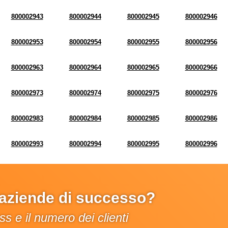
800002943
800002944
800002945
800002946
800002953
800002954
800002955
800002956
800002963
800002964
800002965
800002966
800002973
800002974
800002975
800002976
800002983
800002984
800002985
800002986
800002993
800002994
800002995
800002996
e aziende di successo?
s e il numero dei clienti