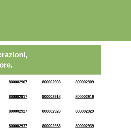
razioni,
ore.
800002907
800002908
800002909
800002917
800002918
800002919
800002927
800002928
800002929
800002937
800002938
800002939