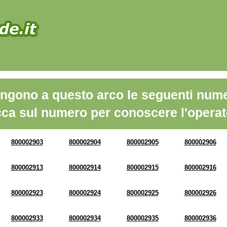
ngono a questo arco le seguenti nume
cca sul numero per conoscere l'operat
800002903
800002904
800002905
800002906
800002913
800002914
800002915
800002916
800002923
800002924
800002925
800002926
800002933
800002934
800002935
800002936