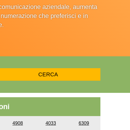
la comunicazione aziendale, aumenta
la numerazione che preferisci e in
e.
oni
4908
4033
6309