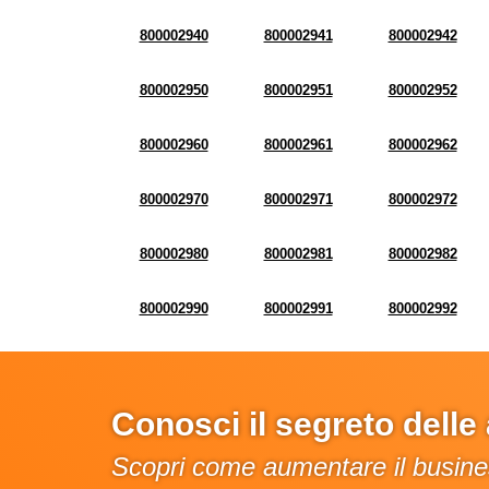
800002940
800002941
800002942
800002950
800002951
800002952
800002960
800002961
800002962
800002970
800002971
800002972
800002980
800002981
800002982
800002990
800002991
800002992
Conosci il segreto dell
Scopri come aumentare il busines