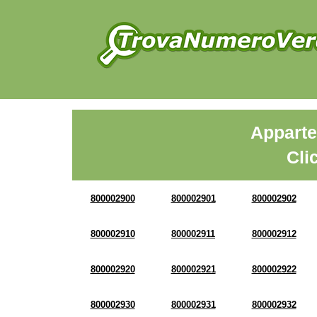
Apparte
Cli
800002900
800002901
800002902
800002910
800002911
800002912
800002920
800002921
800002922
800002930
800002931
800002932