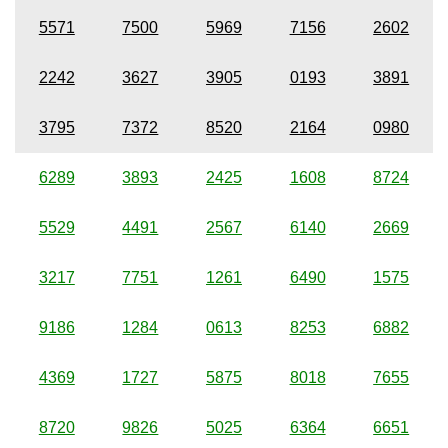
5571
7500
5969
7156
2602
2242
3627
3905
0193
3891
3795
7372
8520
2164
0980
6289
3893
2425
1608
8724
5529
4491
2567
6140
2669
3217
7751
1261
6490
1575
9186
1284
0613
8253
6882
4369
1727
5875
8018
7655
8720
9826
5025
6364
6651