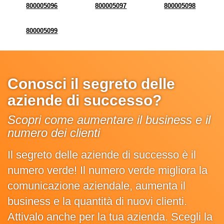
800005096
800005097
800005098
800005099
Conosci il segreto delle
aziende di successo?
Scopri come aumentare il business e il
numero dei clienti
Il segreto delle aziende di successo è il
numero verde! Il numero verde migliora la
comunicazione aziendale, aumenta il
business e la quantità di nuovi clienti.
Attivalo anche per la tua azienda. Scegli la