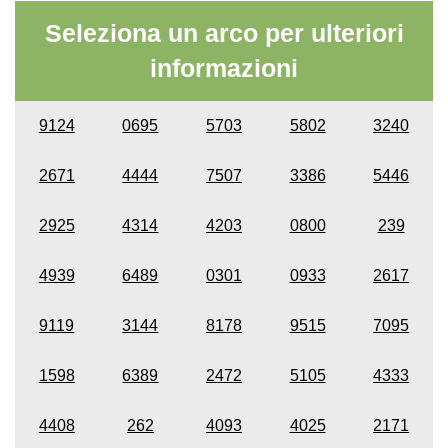
Seleziona un arco per ulteriori
informazioni
9124
0695
5703
5802
3240
2671
4444
7507
3386
5446
2925
4314
4203
0800
239
4939
6489
0301
0933
2617
9119
3144
8178
9515
7095
1598
6389
2472
5105
4333
4408
262
4093
4025
2171