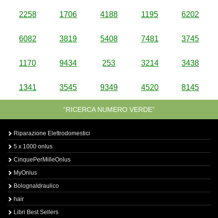
2258
1706
4188
1195
6202
6082
3819
5408
7481
3745
1170
9434
253
3214
3438
1341
3545
9349
4520
8145
“RICERCA NUMERO VERDE”
Riparazione Elettrodomestici
5 x 1000 onlus
CinquePerMilleOnlus
MyOnlus
BolognaIdraulico
hair
Libri Best Sellers