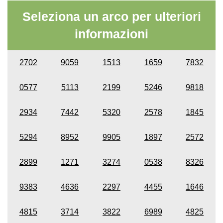
Seleziona un arco per ulteriori
informazioni
2702
9059
1513
1659
7832
0577
5113
2199
5246
9818
2934
7442
5320
2578
1845
5294
8952
9905
1897
2572
2899
1271
3274
0538
8326
9383
4636
2297
4455
1646
4815
3714
3822
6989
4825