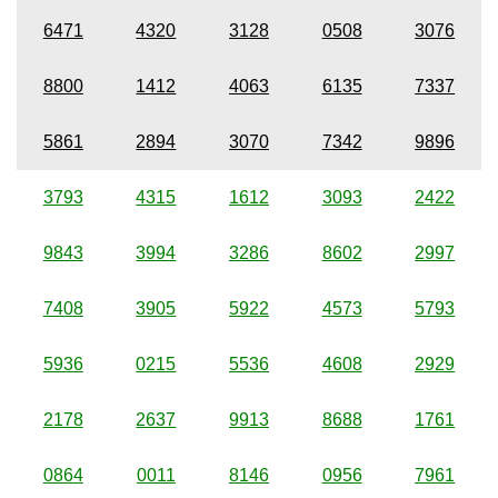
6471
4320
3128
0508
3076
8800
1412
4063
6135
7337
5861
2894
3070
7342
9896
3793
4315
1612
3093
2422
9843
3994
3286
8602
2997
7408
3905
5922
4573
5793
5936
0215
5536
4608
2929
2178
2637
9913
8688
1761
0864
0011
8146
0956
7961