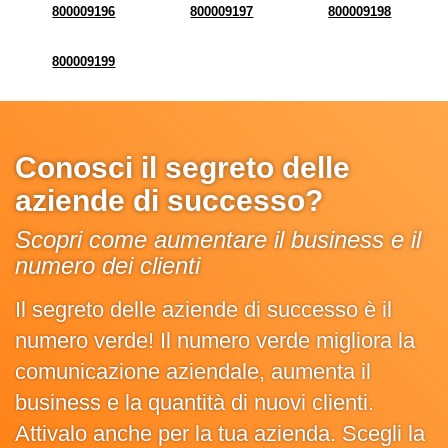
800009196
800009197
800009198
800009199
Conosci il segreto delle
aziende di successo?
Scopri come aumentare il business e il
numero dei clienti
Il segreto delle aziende di successo è il
numero verde! Il numero verde migliora la
comunicazione aziendale, aumenta il
business e la quantità di nuovi clienti.
Attivalo anche per la tua azienda. Scegli la