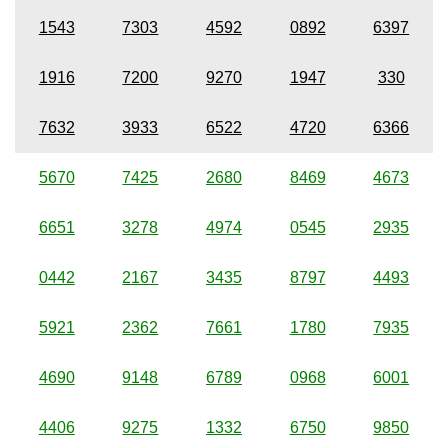
1543
7303
4592
0892
6397
1916
7200
9270
1947
330
7632
3933
6522
4720
6366
5670
7425
2680
8469
4673
6651
3278
4974
0545
2935
0442
2167
3435
8797
4493
5921
2362
7661
1780
7935
4690
9148
6789
0968
6001
4406
9275
1332
6750
9850