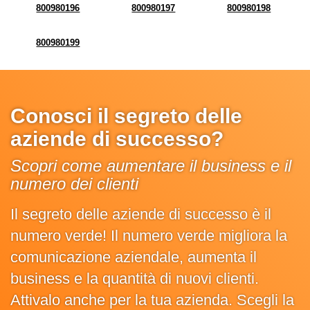
800980196
800980197
800980198
800980199
Conosci il segreto delle
aziende di successo?
Scopri come aumentare il business e il
numero dei clienti
Il segreto delle aziende di successo è il
numero verde! Il numero verde migliora la
comunicazione aziendale, aumenta il
business e la quantità di nuovi clienti.
Attivalo anche per la tua azienda. Scegli la