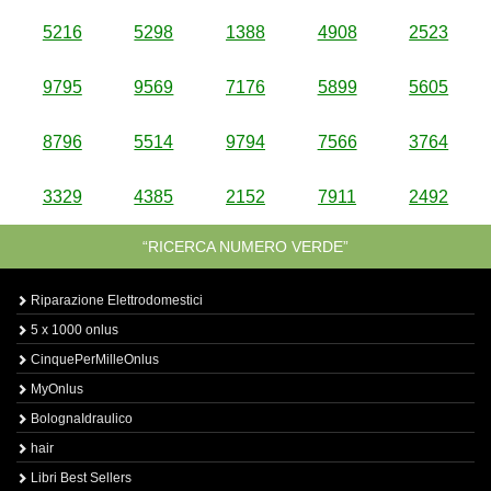
5216
5298
1388
4908
2523
9795
9569
7176
5899
5605
8796
5514
9794
7566
3764
3329
4385
2152
7911
2492
“RICERCA NUMERO VERDE”
Riparazione Elettrodomestici
5 x 1000 onlus
CinquePerMilleOnlus
MyOnlus
BolognaIdraulico
hair
Libri Best Sellers