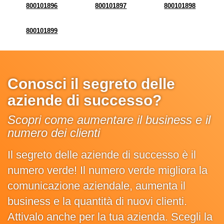
800101896
800101897
800101898
800101899
Conosci il segreto delle
aziende di successo?
Scopri come aumentare il business e il
numero dei clienti
Il segreto delle aziende di successo è il
numero verde! Il numero verde migliora la
comunicazione aziendale, aumenta il
business e la quantità di nuovi clienti.
Attivalo anche per la tua azienda. Scegli la