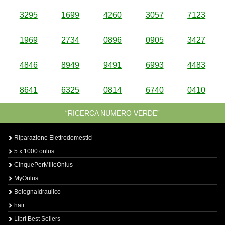
3295
1699
4260
3057
7123
1969
2734
0896
0905
3427
4846
8949
9491
6993
4483
8641
6325
0814
6740
0410
“RICERCA NUMERO VERDE”
Riparazione Elettrodomestici
5 x 1000 onlus
CinquePerMilleOnlus
MyOnlus
BolognaIdraulico
hair
Libri Best Sellers