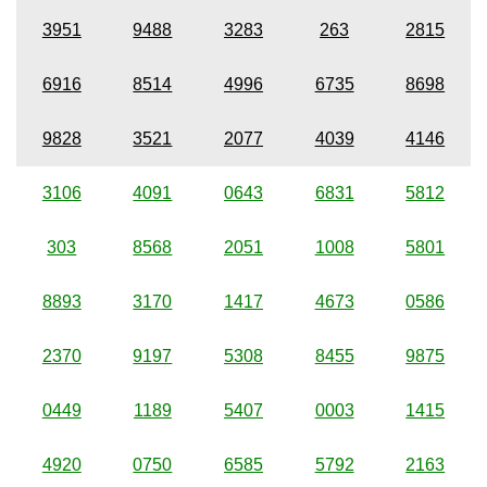
3951
9488
3283
263
2815
6916
8514
4996
6735
8698
9828
3521
2077
4039
4146
3106
4091
0643
6831
5812
303
8568
2051
1008
5801
8893
3170
1417
4673
0586
2370
9197
5308
8455
9875
0449
1189
5407
0003
1415
4920
0750
6585
5792
2163