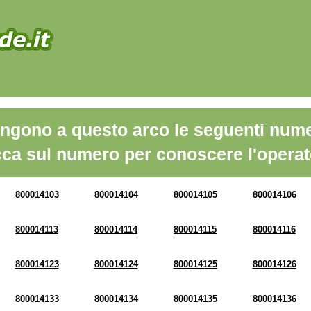
ngono a questo arco le seguenti nume
cca sul numero per conoscere l'operat
800014103
800014104
800014105
800014106
800014113
800014114
800014115
800014116
800014123
800014124
800014125
800014126
800014133
800014134
800014135
800014136