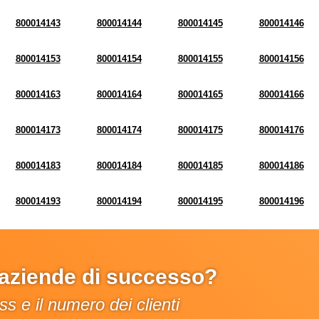
800014143
800014144
800014145
800014146
800014153
800014154
800014155
800014156
800014163
800014164
800014165
800014166
800014173
800014174
800014175
800014176
800014183
800014184
800014185
800014186
800014193
800014194
800014195
800014196
e aziende di successo?
s e il numero dei clienti