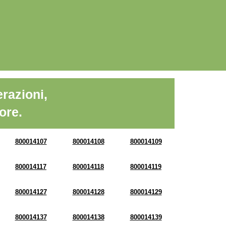
razioni,
ore.
800014107
800014108
800014109
800014117
800014118
800014119
800014127
800014128
800014129
800014137
800014138
800014139