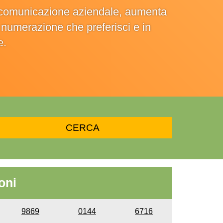
la comunicazione aziendale, aumenta
la numerazione che preferisci e in
e.
oni
9869
0144
6716