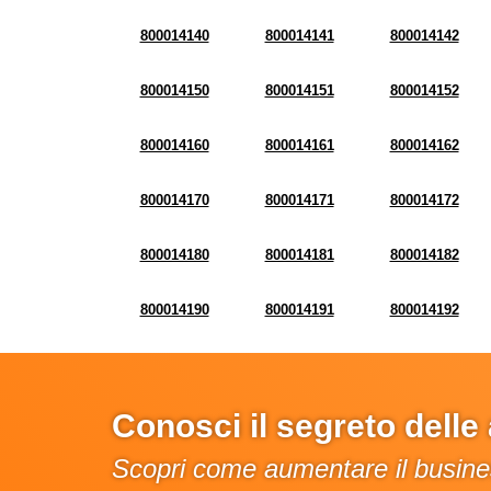
800014140
800014141
800014142
800014150
800014151
800014152
800014160
800014161
800014162
800014170
800014171
800014172
800014180
800014181
800014182
800014190
800014191
800014192
Conosci il segreto dell
Scopri come aumentare il busines