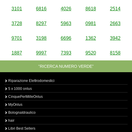
3101
6816
4026
8618
2514
3728
8297
5963
0981
2663
9701
3198
6696
1362
3942
1887
9997
7393
9520
8158
“RICERCA NUMERO VERDE”
Riparazione Elettrodomestici
5 x 1000 onlus
CinquePerMilleOnlus
MyOnlus
BolognaIdraulico
hair
Libri Best Sellers