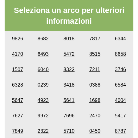
Seleziona un arco per ulteriori
informazioni
9826
8682
8018
7817
6344
4170
6493
5472
8515
8658
1507
6040
8322
7211
3746
6328
0239
3418
0388
6584
5647
4923
5641
1698
4004
7627
9972
7696
2470
5417
7849
2322
5710
0450
8787