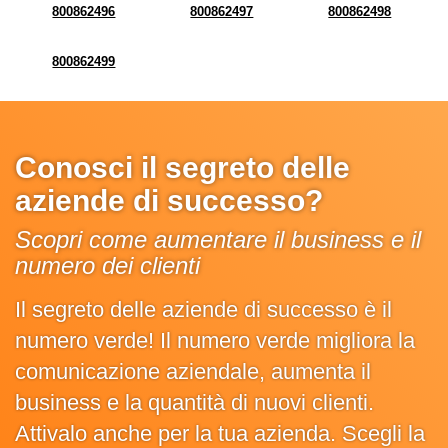
800862496
800862497
800862498
800862499
Conosci il segreto delle
aziende di successo?
Scopri come aumentare il business e il
numero dei clienti
Il segreto delle aziende di successo è il
numero verde! Il numero verde migliora la
comunicazione aziendale, aumenta il
business e la quantità di nuovi clienti.
Attivalo anche per la tua azienda. Scegli la