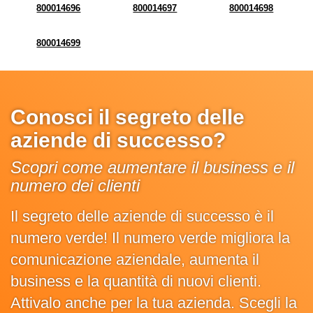
800014696
800014697
800014698
800014699
Conosci il segreto delle
aziende di successo?
Scopri come aumentare il business e il
numero dei clienti
Il segreto delle aziende di successo è il
numero verde! Il numero verde migliora la
comunicazione aziendale, aumenta il
business e la quantità di nuovi clienti.
Attivalo anche per la tua azienda. Scegli la