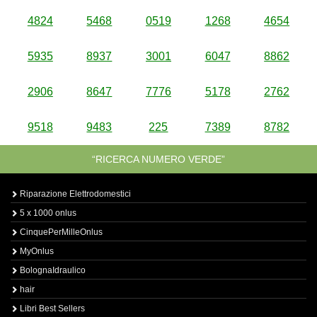
4824
5468
0519
1268
4654
5935
8937
3001
6047
8862
2906
8647
7776
5178
2762
9518
9483
225
7389
8782
“RICERCA NUMERO VERDE”
Riparazione Elettrodomestici
5 x 1000 onlus
CinquePerMilleOnlus
MyOnlus
BolognaIdraulico
hair
Libri Best Sellers