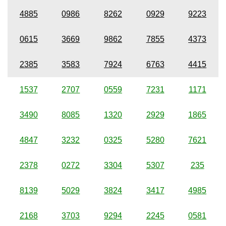
4885
0986
8262
0929
9223
0615
3669
9862
7855
4373
2385
3583
7924
6763
4415
1537
2707
0559
7231
1171
3490
8085
1320
2929
1865
4847
3232
0325
5280
7621
2378
0272
3304
5307
235
8139
5029
3824
3417
4985
2168
3703
9294
2245
0581