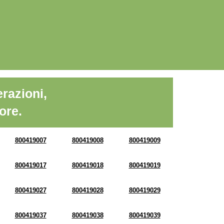
razioni,
ore.
800419007
800419008
800419009
800419017
800419018
800419019
800419027
800419028
800419029
800419037
800419038
800419039