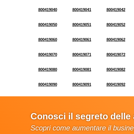
800419040
800419041
800419042
800419050
800419051
800419052
800419060
800419061
800419062
800419070
800419071
800419072
800419080
800419081
800419082
800419090
800419091
800419092
Conosci il segreto dell
Scopri come aumentare il busines