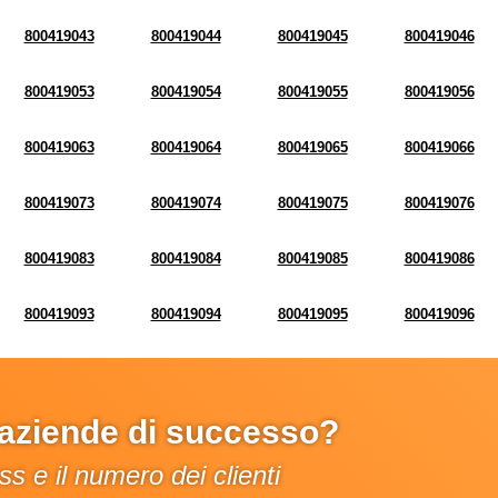
800419043
800419044
800419045
800419046
800419053
800419054
800419055
800419056
800419063
800419064
800419065
800419066
800419073
800419074
800419075
800419076
800419083
800419084
800419085
800419086
800419093
800419094
800419095
800419096
e aziende di successo?
s e il numero dei clienti