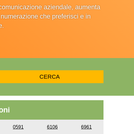
la comunicazione aziendale, aumenta
la numerazione che preferisci e in
e.
oni
0591
6106
6961