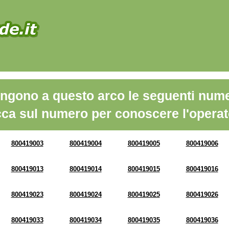
ngono a questo arco le seguenti nume
cca sul numero per conoscere l'operat
800419003
800419004
800419005
800419006
800419013
800419014
800419015
800419016
800419023
800419024
800419025
800419026
800419033
800419034
800419035
800419036