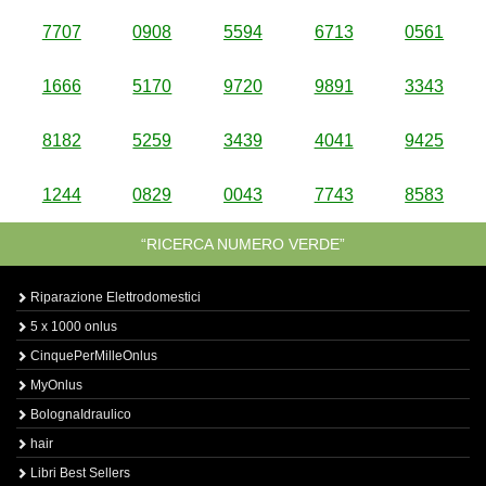
7707
0908
5594
6713
0561
1666
5170
9720
9891
3343
8182
5259
3439
4041
9425
1244
0829
0043
7743
8583
“RICERCA NUMERO VERDE”
Riparazione Elettrodomestici
5 x 1000 onlus
CinquePerMilleOnlus
MyOnlus
BolognaIdraulico
hair
Libri Best Sellers