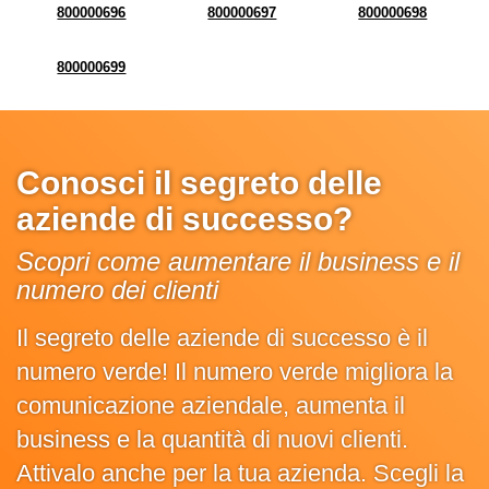
800000696
800000697
800000698
800000699
Conosci il segreto delle
aziende di successo?
Scopri come aumentare il business e il
numero dei clienti
Il segreto delle aziende di successo è il
numero verde! Il numero verde migliora la
comunicazione aziendale, aumenta il
business e la quantità di nuovi clienti.
Attivalo anche per la tua azienda. Scegli la