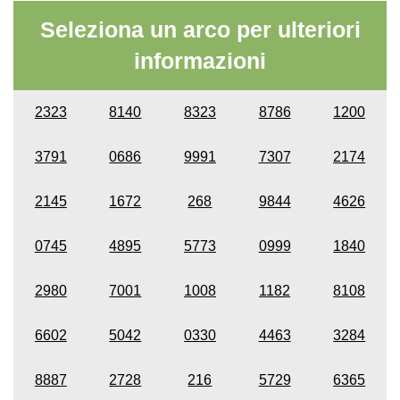
Seleziona un arco per ulteriori
informazioni
2323
8140
8323
8786
1200
3791
0686
9991
7307
2174
2145
1672
268
9844
4626
0745
4895
5773
0999
1840
2980
7001
1008
1182
8108
6602
5042
0330
4463
3284
8887
2728
216
5729
6365