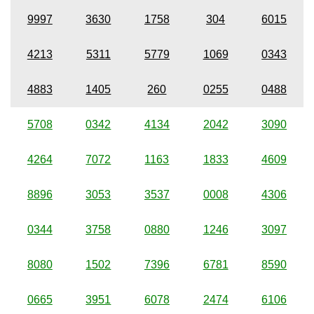
9997
3630
1758
304
6015
4213
5311
5779
1069
0343
4883
1405
260
0255
0488
5708
0342
4134
2042
3090
4264
7072
1163
1833
4609
8896
3053
3537
0008
4306
0344
3758
0880
1246
3097
8080
1502
7396
6781
8590
0665
3951
6078
2474
6106