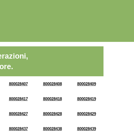
razioni,
ore.
800028407
800028408
800028409
800028417
800028418
800028419
800028427
800028428
800028429
800028437
800028438
800028439