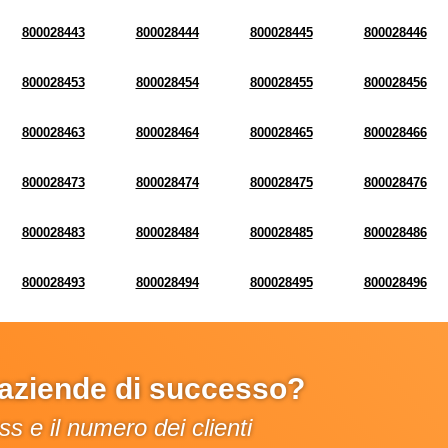
800028443
800028444
800028445
800028446
800028453
800028454
800028455
800028456
800028463
800028464
800028465
800028466
800028473
800028474
800028475
800028476
800028483
800028484
800028485
800028486
800028493
800028494
800028495
800028496
e aziende di successo?
s e il numero dei clienti