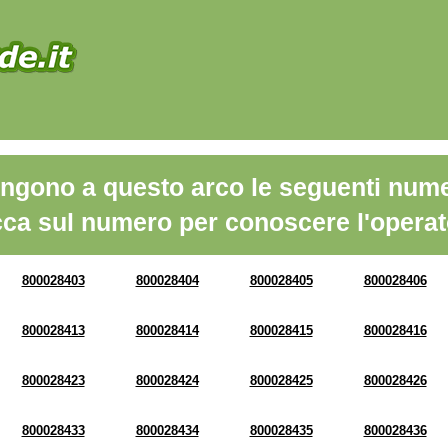
ngono a questo arco le seguenti nume
cca sul numero per conoscere l'operat
800028403
800028404
800028405
800028406
800028413
800028414
800028415
800028416
800028423
800028424
800028425
800028426
800028433
800028434
800028435
800028436