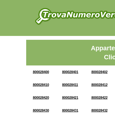
Apparte
Cli
800028400
800028401
800028402
800028410
800028411
800028412
800028420
800028421
800028422
800028430
800028431
800028432