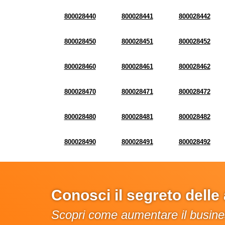
800028440
800028441
800028442
800028450
800028451
800028452
800028460
800028461
800028462
800028470
800028471
800028472
800028480
800028481
800028482
800028490
800028491
800028492
Conosci il segreto dell
Scopri come aumentare il busines