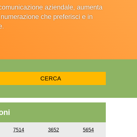
la comunicazione aziendale, aumenta
la numerazione che preferisci e in
e.
oni
7514
3652
5654