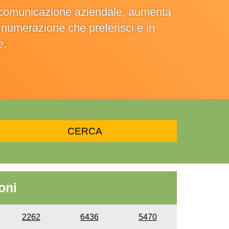
la comunicazione aziendale, aumenta
la numerazione che preferisci e in
e.
oni
2262
6436
5470