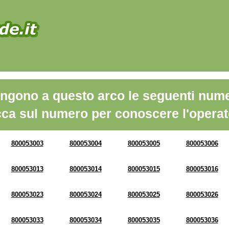
ngono a questo arco le seguenti nume
cca sul numero per conoscere l'operat
800053003
800053004
800053005
800053006
800053013
800053014
800053015
800053016
800053023
800053024
800053025
800053026
800053033
800053034
800053035
800053036