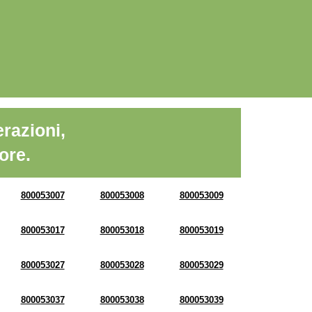
razioni,
ore.
800053007
800053008
800053009
800053017
800053018
800053019
800053027
800053028
800053029
800053037
800053038
800053039