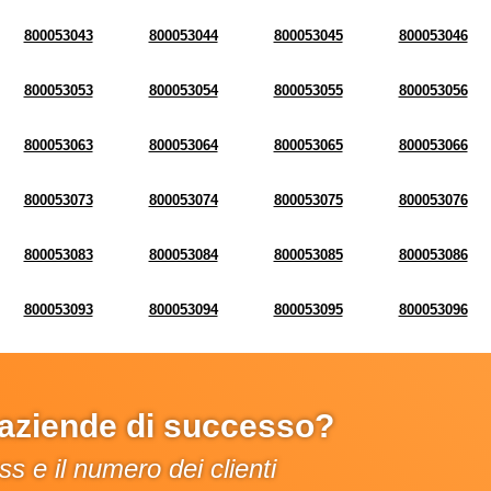
800053043
800053044
800053045
800053046
800053053
800053054
800053055
800053056
800053063
800053064
800053065
800053066
800053073
800053074
800053075
800053076
800053083
800053084
800053085
800053086
800053093
800053094
800053095
800053096
e aziende di successo?
s e il numero dei clienti