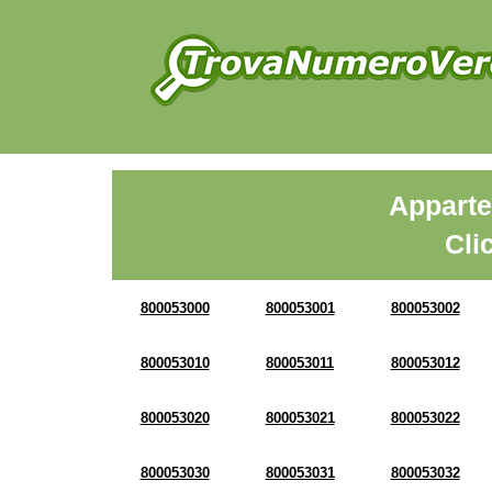
Apparte
Cli
800053000
800053001
800053002
800053010
800053011
800053012
800053020
800053021
800053022
800053030
800053031
800053032