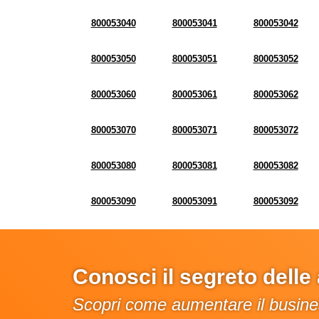
800053040
800053041
800053042
800053050
800053051
800053052
800053060
800053061
800053062
800053070
800053071
800053072
800053080
800053081
800053082
800053090
800053091
800053092
Conosci il segreto dell
Scopri come aumentare il busines