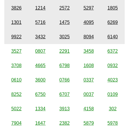
3826
1214
2572
5297
1805
1301
5716
1475
4095
6269
9922
3432
3025
8094
6140
3527
0807
2291
3458
6372
3708
4665
6798
1608
0932
0610
3600
0766
0337
4023
8252
6750
6707
0037
0109
5022
1334
3913
4158
302
7904
1647
2382
5879
5978