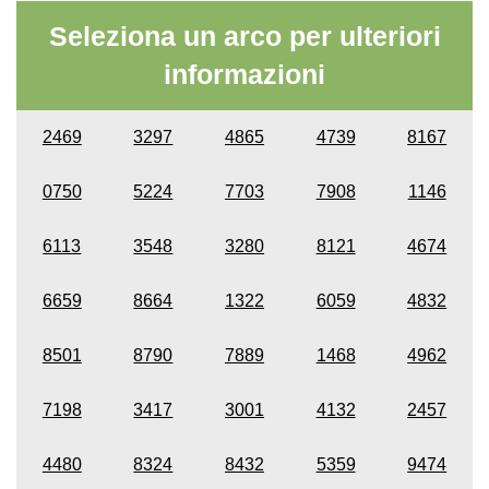
Seleziona un arco per ulteriori
informazioni
2469
3297
4865
4739
8167
0750
5224
7703
7908
1146
6113
3548
3280
8121
4674
6659
8664
1322
6059
4832
8501
8790
7889
1468
4962
7198
3417
3001
4132
2457
4480
8324
8432
5359
9474