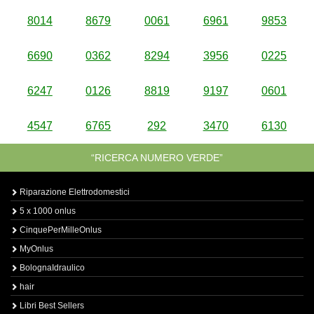
8014
8679
0061
6961
9853
6690
0362
8294
3956
0225
6247
0126
8819
9197
0601
4547
6765
292
3470
6130
“RICERCA NUMERO VERDE”
Riparazione Elettrodomestici
5 x 1000 onlus
CinquePerMilleOnlus
MyOnlus
BolognaIdraulico
hair
Libri Best Sellers