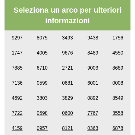
Seleziona un arco per ulteriori
informazioni
9297
8075
3493
9438
1756
1747
4005
9676
8489
4550
7885
6710
2721
9003
8689
7136
0599
0681
6001
0008
4692
3803
3829
0892
8549
7722
0598
0600
7767
3558
4159
0957
8121
0363
6878