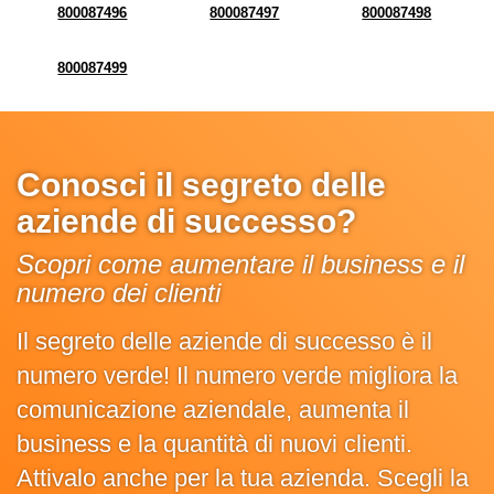
800087496
800087497
800087498
800087499
Conosci il segreto delle
aziende di successo?
Scopri come aumentare il business e il
numero dei clienti
Il segreto delle aziende di successo è il
numero verde! Il numero verde migliora la
comunicazione aziendale, aumenta il
business e la quantità di nuovi clienti.
Attivalo anche per la tua azienda. Scegli la