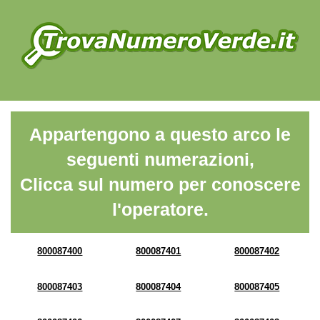
Appartengono a questo arco le
seguenti numerazioni,
Clicca sul numero per conoscere
l'operatore.
800087400
800087401
800087402
800087403
800087404
800087405