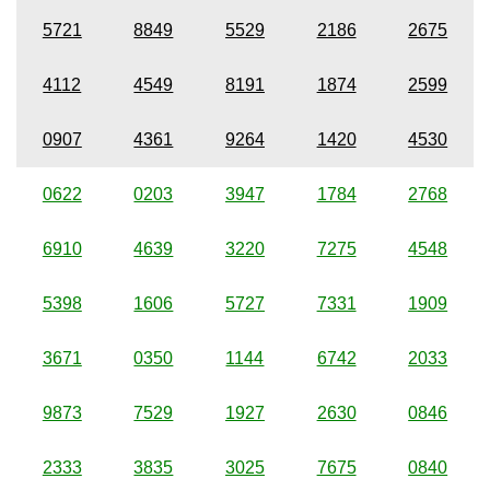
5721
8849
5529
2186
2675
4112
4549
8191
1874
2599
0907
4361
9264
1420
4530
0622
0203
3947
1784
2768
6910
4639
3220
7275
4548
5398
1606
5727
7331
1909
3671
0350
1144
6742
2033
9873
7529
1927
2630
0846
2333
3835
3025
7675
0840