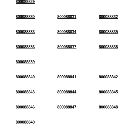
800088829
800088830
800088831
800088832
800088833
800088834
800088835
800088836
800088837
800088838
800088839
800088840
800088841
800088842
800088843
800088844
800088845
800088846
800088847
800088848
800088849