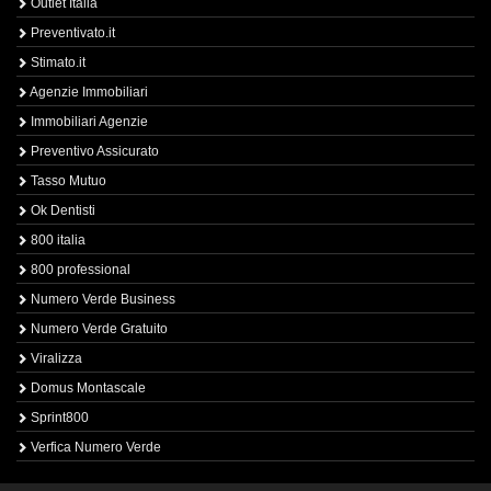
Outlet Italia
Preventivato.it
Stimato.it
Agenzie Immobiliari
Immobiliari Agenzie
Preventivo Assicurato
Tasso Mutuo
Ok Dentisti
800 italia
800 professional
Numero Verde Business
Numero Verde Gratuito
Viralizza
Domus Montascale
Sprint800
Verfica Numero Verde