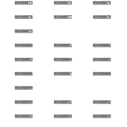
800088873
800088874
800088875
800088876
800088877
800088878
800088879
800088880
800088881
800088882
800088883
800088884
800088885
800088886
800088887
800088888
800088889
800088890
800088891
800088892
800088893
800088894
800088895