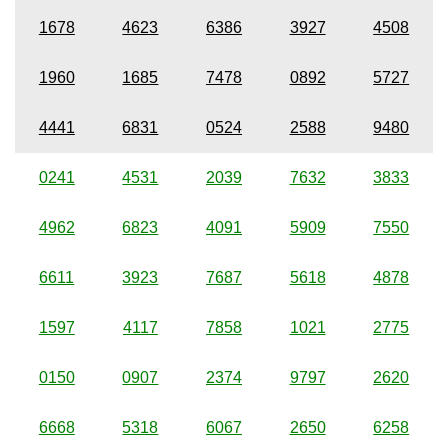
1678
4623
6386
3927
4508
1960
1685
7478
0892
5727
4441
6831
0524
2588
9480
0241
4531
2039
7632
3833
4962
6823
4091
5909
7550
6611
3923
7687
5618
4878
1597
4117
7858
1021
2775
0150
0907
2374
9797
2620
6668
5318
6067
2650
6258