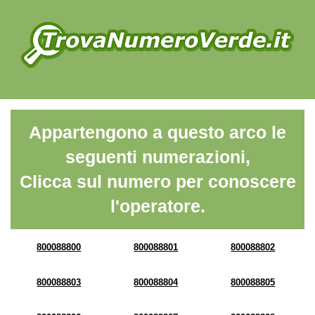
Appartengono a questo arco le
seguenti numerazioni,
Clicca sul numero per conoscere
l'operatore.
800088800
800088801
800088802
800088803
800088804
800088805