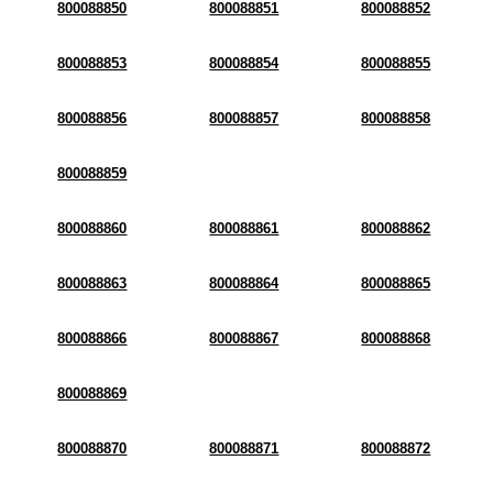
800088850
800088851
800088852
800088853
800088854
800088855
800088856
800088857
800088858
800088859
800088860
800088861
800088862
800088863
800088864
800088865
800088866
800088867
800088868
800088869
800088870
800088871
800088872