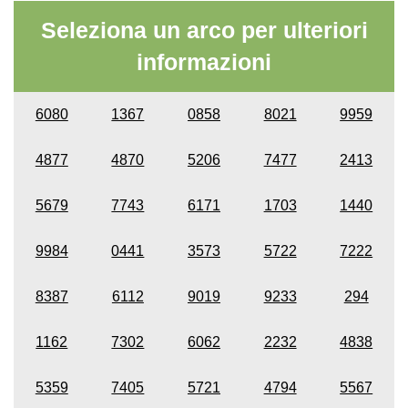
Seleziona un arco per ulteriori
informazioni
6080
1367
0858
8021
9959
4877
4870
5206
7477
2413
5679
7743
6171
1703
1440
9984
0441
3573
5722
7222
8387
6112
9019
9233
294
1162
7302
6062
2232
4838
5359
7405
5721
4794
5567