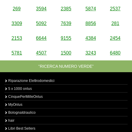
269
3594
2385
5874
2537
3309
5092
7639
8856
281
2153
6644
9155
4384
2454
5781
4507
1500
3243
6480
“RICERCA NUMERO VERDE”
Riparazione Elettrodomestici
5 x 1000 onlus
CinquePerMilleOnlus
MyOnlus
BolognaIdraulico
hair
Libri Best Sellers