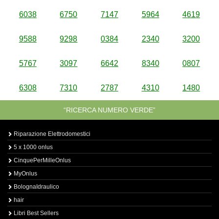
6038
6750
7147
5964
4619
9588
9298
0384
2340
3200
5767
3097
6642
8340
0807
6308
7310
2787
4310
1480
“RICERCA NUMERO VERDE”
Riparazione Elettrodomestici
5 x 1000 onlus
CinquePerMilleOnlus
MyOnlus
BolognaIdraulico
hair
Libri Best Sellers