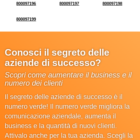
800097196
800097197
800097198
800097199
Conosci il segreto delle
aziende di successo?
Scopri come aumentare il business e il
numero dei clienti
Il segreto delle aziende di successo è il
numero verde! Il numero verde migliora la
comunicazione aziendale, aumenta il
business e la quantità di nuovi clienti.
Attivalo anche per la tua azienda. Scegli la