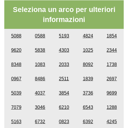
Seleziona un arco per ulteriori
informazioni
5088
0588
5193
4824
1854
9620
5838
4303
1025
2344
8348
1083
2033
8092
1738
0967
8486
2511
1839
2697
5039
4037
3854
3736
9699
7079
3046
6210
6543
1288
5163
6732
0823
6392
4245