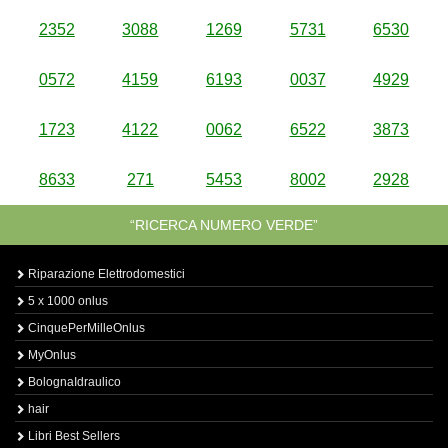
2352
3088
1269
5731
6530
0572
4159
6193
0037
4929
1723
4122
0062
6522
3873
8633
271
5453
8002
2928
“RICERCA NUMERO VERDE”
Riparazione Elettrodomestici
5 x 1000 onlus
CinquePerMilleOnlus
MyOnlus
BolognaIdraulico
hair
Libri Best Sellers