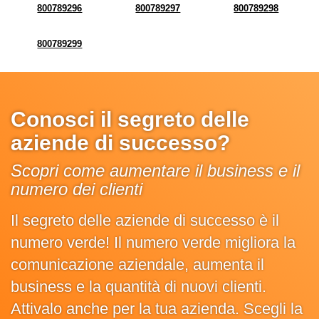
800789296
800789297
800789298
800789299
Conosci il segreto delle
aziende di successo?
Scopri come aumentare il business e il
numero dei clienti
Il segreto delle aziende di successo è il
numero verde! Il numero verde migliora la
comunicazione aziendale, aumenta il
business e la quantità di nuovi clienti.
Attivalo anche per la tua azienda. Scegli la