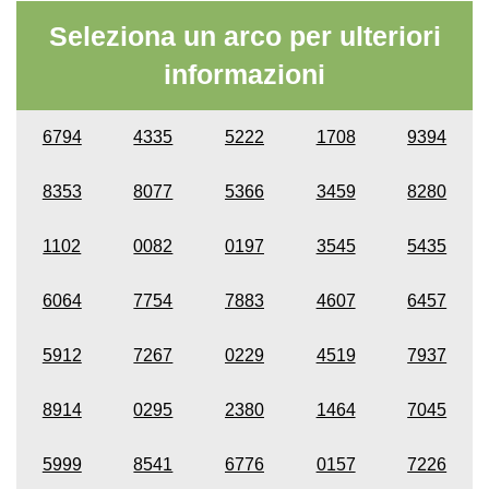
Seleziona un arco per ulteriori
informazioni
6794
4335
5222
1708
9394
8353
8077
5366
3459
8280
1102
0082
0197
3545
5435
6064
7754
7883
4607
6457
5912
7267
0229
4519
7937
8914
0295
2380
1464
7045
5999
8541
6776
0157
7226