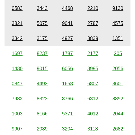
0583
3443
4468
2210
9130
3821
5075
9041
2787
4575
3342
3175
4927
8839
1351
1697
8237
1787
2177
205
1430
9015
6056
3995
2056
0847
4492
1658
6807
8601
7982
8323
8766
6312
8852
1003
8166
5371
4012
2044
9907
2089
3204
3118
2682