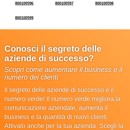
800100596
800100597
800100598
800100599
Conosci il segreto delle
aziende di successo?
Scopri come aumentare il business e il
numero dei clienti
Il segreto delle aziende di successo è il
numero verde! Il numero verde migliora la
comunicazione aziendale, aumenta il
business e la quantità di nuovi clienti.
Attivalo anche per la tua azienda. Scegli la