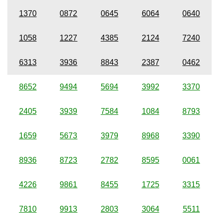
1370
0872
0645
6064
0640
1058
1227
4385
2124
7240
6313
3936
8843
2387
0462
8652
9494
5694
3992
3370
2405
3939
7584
1084
8793
1659
5673
3979
8968
3390
8936
8723
2782
8595
0061
4226
9861
8455
1725
3315
7810
9913
2803
3064
5511