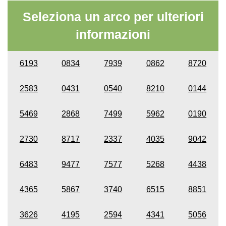
Seleziona un arco per ulteriori
informazioni
6193
0834
7939
0862
8720
2583
0431
0540
8210
0144
5469
2868
7499
5962
0190
2730
8717
2337
4035
9042
6483
9477
7577
5268
4438
4365
5867
3740
6515
8851
3626
4195
2594
4341
5056