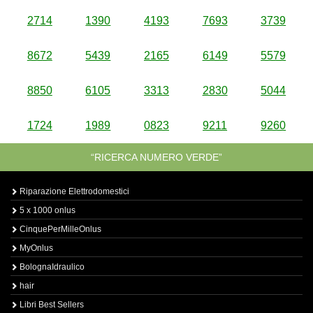
2714
1390
4193
7693
3739
8672
5439
2165
6149
5579
8850
6105
3313
2830
5044
1724
1989
0823
9211
9260
“RICERCA NUMERO VERDE”
Riparazione Elettrodomestici
5 x 1000 onlus
CinquePerMilleOnlus
MyOnlus
BolognaIdraulico
hair
Libri Best Sellers