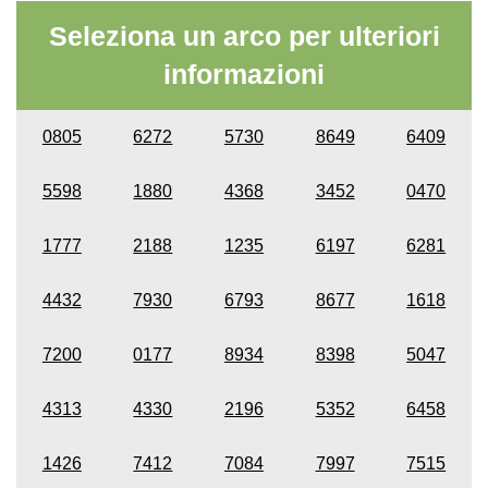
Seleziona un arco per ulteriori
informazioni
0805
6272
5730
8649
6409
5598
1880
4368
3452
0470
1777
2188
1235
6197
6281
4432
7930
6793
8677
1618
7200
0177
8934
8398
5047
4313
4330
2196
5352
6458
1426
7412
7084
7997
7515