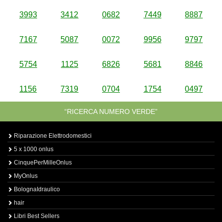
3993
3412
0682
7449
8887
7167
5087
0072
9956
9797
5754
1125
6826
5681
8846
1156
7319
0704
1754
0497
“RICERCA NUMERO VERDE”
Riparazione Elettrodomestici
5 x 1000 onlus
CinquePerMilleOnlus
MyOnlus
BolognaIdraulico
hair
Libri Best Sellers