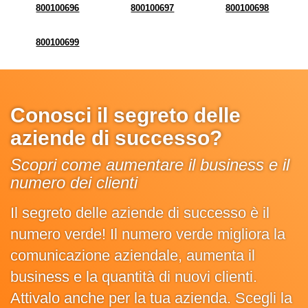
800100696
800100697
800100698
800100699
Conosci il segreto delle
aziende di successo?
Scopri come aumentare il business e il
numero dei clienti
Il segreto delle aziende di successo è il
numero verde! Il numero verde migliora la
comunicazione aziendale, aumenta il
business e la quantità di nuovi clienti.
Attivalo anche per la tua azienda. Scegli la