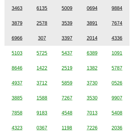
3463
6135
5009
0694
9884
3879
2578
3539
3891
7674
6966
307
3397
2014
4336
5103
5725
5437
6389
1091
8646
1422
2519
1382
5787
4937
3712
5859
3730
0526
3885
1588
7267
3530
9907
7858
9183
4548
7013
5408
4323
0367
1198
7226
2036