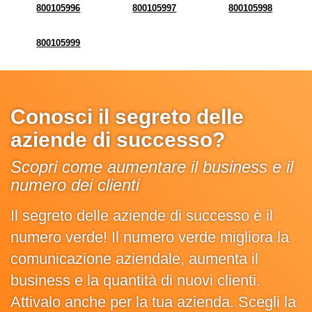
800105996
800105997
800105998
800105999
Conosci il segreto delle
aziende di successo?
Scopri come aumentare il business e il
numero dei clienti
Il segreto delle aziende di successo è il
numero verde! Il numero verde migliora la
comunicazione aziendale, aumenta il
business e la quantità di nuovi clienti.
Attivalo anche per la tua azienda. Scegli la