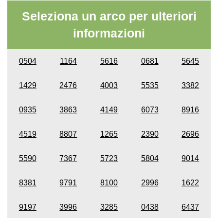
Seleziona un arco per ulteriori
informazioni
0504
1164
5616
0681
5645
1429
2476
4003
5535
3382
0935
3863
4149
6073
8916
4519
8807
1265
2390
2696
5590
7367
5723
5804
9014
8381
9791
8100
2996
1622
9197
3996
3285
0438
6437