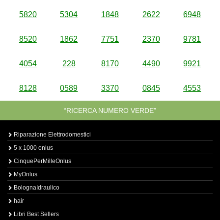
5820
5304
1848
2622
6948
8520
1862
7751
2370
9781
4054
228
8170
4490
9921
8128
0589
3370
0845
4553
“RICERCA NUMERO VERDE”
Riparazione Elettrodomestici
5 x 1000 onlus
CinquePerMilleOnlus
MyOnlus
BolognaIdraulico
hair
Libri Best Sellers