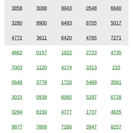
3858
3088
9943
0548
6640
3280
9900
6493
8705
5017
4772
3611
6420
4765
7271
4662
0157
1022
2723
4735
7003
1120
4174
3313
215
0648
3778
1720
5489
3561
3015
0938
6065
5297
6728
3294
8150
4777
1737
4635
9977
7808
7266
3947
8257