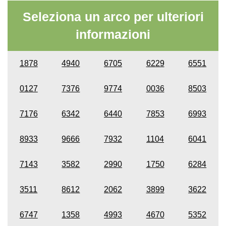
Seleziona un arco per ulteriori
informazioni
1878
4940
6705
6229
6551
0127
7376
9774
0036
8503
7176
6342
6440
7853
6993
8933
9666
7932
1104
6041
7143
3582
2990
1750
6284
3511
8612
2062
3899
3622
6747
1358
4993
4670
5352