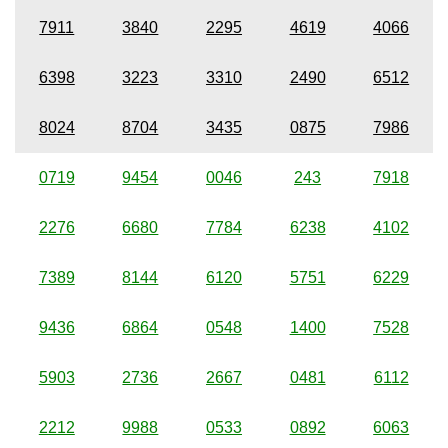
7911
3840
2295
4619
4066
6398
3223
3310
2490
6512
8024
8704
3435
0875
7986
0719
9454
0046
243
7918
2276
6680
7784
6238
4102
7389
8144
6120
5751
6229
9436
6864
0548
1400
7528
5903
2736
2667
0481
6112
2212
9988
0533
0892
6063