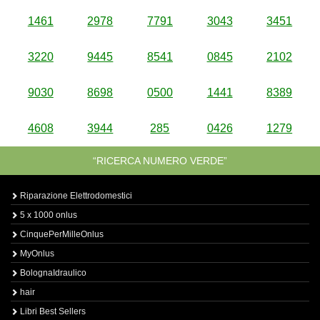
1461
2978
7791
3043
3451
3220
9445
8541
0845
2102
9030
8698
0500
1441
8389
4608
3944
285
0426
1279
“RICERCA NUMERO VERDE”
Riparazione Elettrodomestici
5 x 1000 onlus
CinquePerMilleOnlus
MyOnlus
BolognaIdraulico
hair
Libri Best Sellers