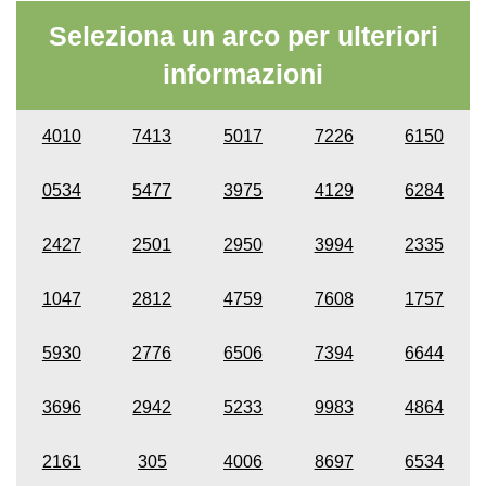
Seleziona un arco per ulteriori
informazioni
4010
7413
5017
7226
6150
0534
5477
3975
4129
6284
2427
2501
2950
3994
2335
1047
2812
4759
7608
1757
5930
2776
6506
7394
6644
3696
2942
5233
9983
4864
2161
305
4006
8697
6534