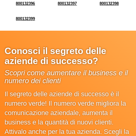
800132396
800132397
800132398
800132399
Conosci il segreto delle
aziende di successo?
Scopri come aumentare il business e il
numero dei clienti
Il segreto delle aziende di successo è il
numero verde! Il numero verde migliora la
comunicazione aziendale, aumenta il
business e la quantità di nuovi clienti.
Attivalo anche per la tua azienda. Scegli la