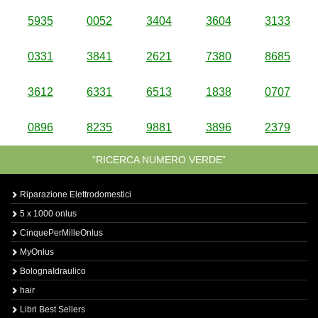
5935
0052
3404
3604
3133
0331
3841
2621
7380
8685
3612
6331
6513
1838
0707
0896
8235
9881
3896
2379
“RICERCA NUMERO VERDE”
Riparazione Elettrodomestici
5 x 1000 onlus
CinquePerMilleOnlus
MyOnlus
BolognaIdraulico
hair
Libri Best Sellers