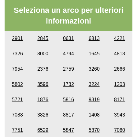
Seleziona un arco per ulteriori
informazioni
2901
2845
0631
6813
4221
7326
8000
4794
1645
4813
7954
2376
2759
3260
2666
5802
3596
1732
3224
1203
5721
1876
5816
9319
8171
7088
3826
8817
1408
3943
7751
6529
5847
5370
7060