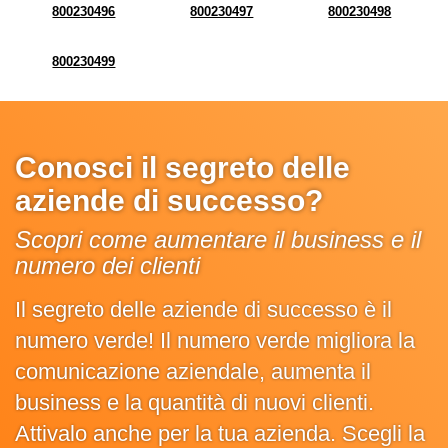
800230496
800230497
800230498
800230499
Conosci il segreto delle
aziende di successo?
Scopri come aumentare il business e il
numero dei clienti
Il segreto delle aziende di successo è il
numero verde! Il numero verde migliora la
comunicazione aziendale, aumenta il
business e la quantità di nuovi clienti.
Attivalo anche per la tua azienda. Scegli la