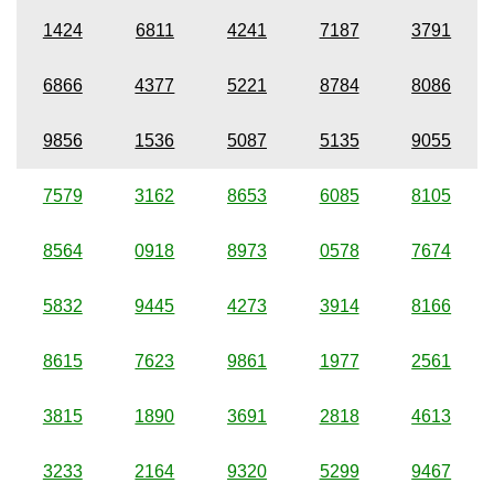
1424
6811
4241
7187
3791
6866
4377
5221
8784
8086
9856
1536
5087
5135
9055
7579
3162
8653
6085
8105
8564
0918
8973
0578
7674
5832
9445
4273
3914
8166
8615
7623
9861
1977
2561
3815
1890
3691
2818
4613
3233
2164
9320
5299
9467