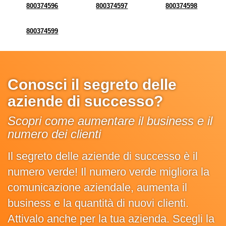
800374596
800374597
800374598
800374599
Conosci il segreto delle
aziende di successo?
Scopri come aumentare il business e il
numero dei clienti
Il segreto delle aziende di successo è il
numero verde! Il numero verde migliora la
comunicazione aziendale, aumenta il
business e la quantità di nuovi clienti.
Attivalo anche per la tua azienda. Scegli la