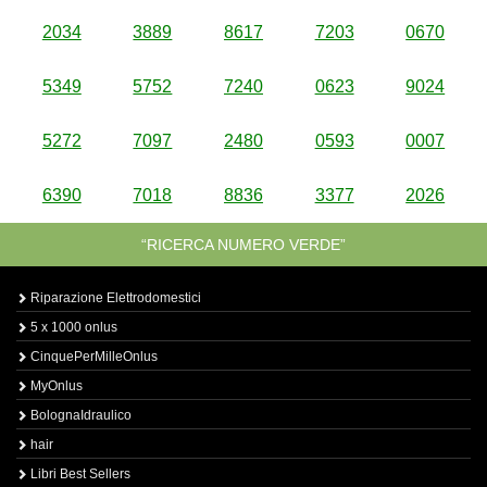
2034
3889
8617
7203
0670
5349
5752
7240
0623
9024
5272
7097
2480
0593
0007
6390
7018
8836
3377
2026
“RICERCA NUMERO VERDE”
Riparazione Elettrodomestici
5 x 1000 onlus
CinquePerMilleOnlus
MyOnlus
BolognaIdraulico
hair
Libri Best Sellers