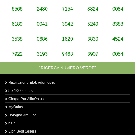
6566
2480
7154
8824
0084
6189
0041
3942
5249
8388
3538
0686
1620
3830
4524
7922
3193
9468
3907
0054
“RICERCA NUMERO VERDE”
Riparazione Elettrodomestici
5 x 1000 onlus
CinquePerMilleOnlus
MyOnlus
BolognaIdraulico
hair
Libri Best Sellers