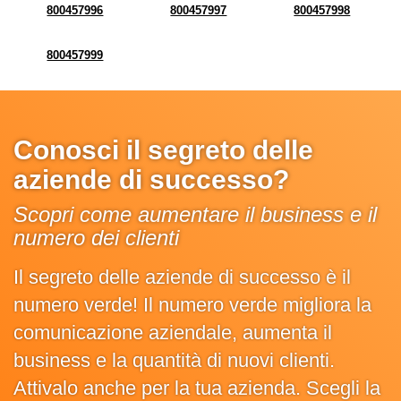
800457996
800457997
800457998
800457999
Conosci il segreto delle
aziende di successo?
Scopri come aumentare il business e il
numero dei clienti
Il segreto delle aziende di successo è il
numero verde! Il numero verde migliora la
comunicazione aziendale, aumenta il
business e la quantità di nuovi clienti.
Attivalo anche per la tua azienda. Scegli la