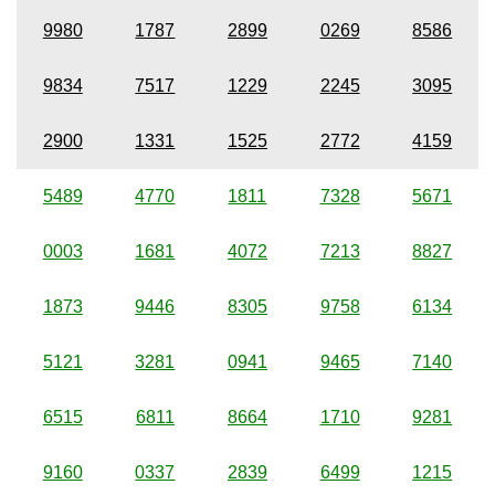
9980
1787
2899
0269
8586
9834
7517
1229
2245
3095
2900
1331
1525
2772
4159
5489
4770
1811
7328
5671
0003
1681
4072
7213
8827
1873
9446
8305
9758
6134
5121
3281
0941
9465
7140
6515
6811
8664
1710
9281
9160
0337
2839
6499
1215