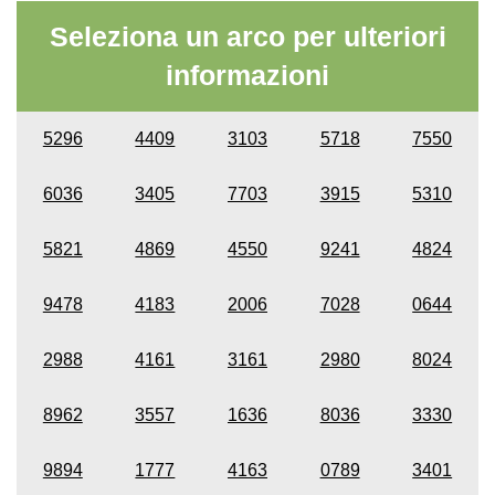
Seleziona un arco per ulteriori
informazioni
5296
4409
3103
5718
7550
6036
3405
7703
3915
5310
5821
4869
4550
9241
4824
9478
4183
2006
7028
0644
2988
4161
3161
2980
8024
8962
3557
1636
8036
3330
9894
1777
4163
0789
3401