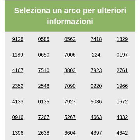
Seleziona un arco per ulteriori
informazioni
9128
0585
0562
7418
1329
1189
0650
7006
224
0197
4167
7510
3803
7923
2761
2352
2548
7090
0220
1966
4133
0135
7927
5086
1672
0916
7267
5267
4663
4332
1396
2638
6604
4397
4642