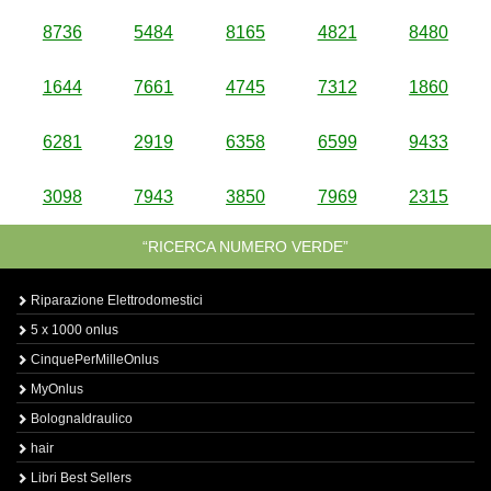
8736
5484
8165
4821
8480
1644
7661
4745
7312
1860
6281
2919
6358
6599
9433
3098
7943
3850
7969
2315
“RICERCA NUMERO VERDE”
Riparazione Elettrodomestici
5 x 1000 onlus
CinquePerMilleOnlus
MyOnlus
BolognaIdraulico
hair
Libri Best Sellers