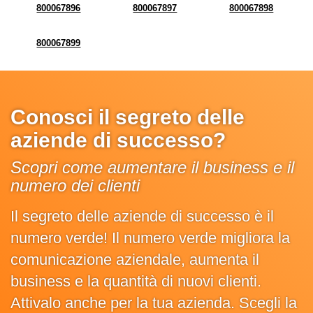
800067896
800067897
800067898
800067899
Conosci il segreto delle
aziende di successo?
Scopri come aumentare il business e il
numero dei clienti
Il segreto delle aziende di successo è il
numero verde! Il numero verde migliora la
comunicazione aziendale, aumenta il
business e la quantità di nuovi clienti.
Attivalo anche per la tua azienda. Scegli la