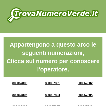
Appartengono a questo arco le
seguenti numerazioni,
Clicca sul numero per conoscere
l'operatore.
800067800
800067801
800067802
800067803
800067804
800067805