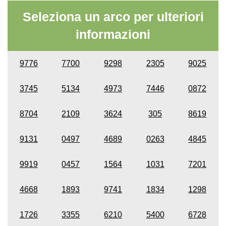
Seleziona un arco per ulteriori
informazioni
9776
7700
9298
2305
9025
3745
5134
4973
7446
0872
8704
2109
3624
305
8619
9131
0497
4689
0263
4845
9919
0457
1564
1031
7201
4668
1893
9741
1834
1298
1726
3355
6210
5400
6728