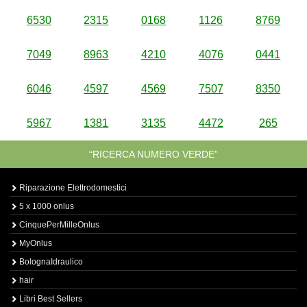
6530
2315
0168
1126
8769
7049
8963
4210
4076
0441
6046
4597
4569
7507
8350
5967
1381
3135
4472
265
“RICERCA NUMERO VERDE”
Riparazione Elettrodomestici
5 x 1000 onlus
CinquePerMilleOnlus
MyOnlus
BolognaIdraulico
hair
Libri Best Sellers