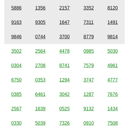
5886
1356
2157
3352
8120
9163
9305
1647
7311
1491
9846
0744
3700
8779
9814
3502
2564
4478
0985
5030
0304
2708
8741
7579
4961
6750
0353
1294
3747
4777
0385
6461
3042
1287
7676
2567
1639
0525
9132
1434
0330
5039
7326
0910
7508