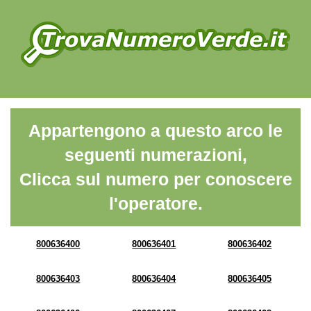
Appartengono a questo arco le
seguenti numerazioni,
Clicca sul numero per conoscere
l'operatore.
800636400
800636401
800636402
800636403
800636404
800636405