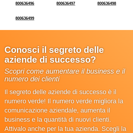
800636496
800636497
800636498
800636499
Conosci il segreto delle
aziende di successo?
Scopri come aumentare il business e il
numero dei clienti
Il segreto delle aziende di successo è il
numero verde! Il numero verde migliora la
comunicazione aziendale, aumenta il
business e la quantità di nuovi clienti.
Attivalo anche per la tua azienda. Scegli la