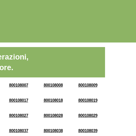
razioni,
ore.
800108007
800108008
800108009
800108017
800108018
800108019
800108027
800108028
800108029
800108037
800108038
800108039