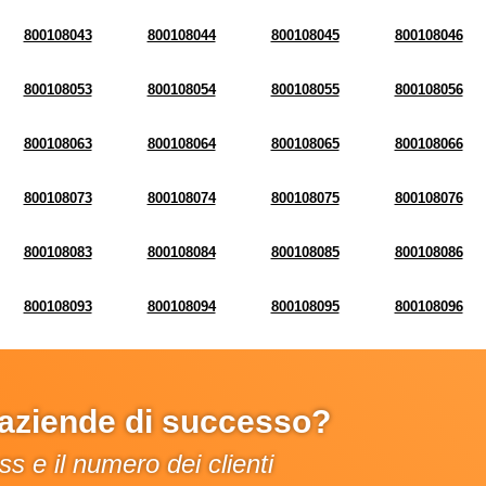
800108043
800108044
800108045
800108046
800108053
800108054
800108055
800108056
800108063
800108064
800108065
800108066
800108073
800108074
800108075
800108076
800108083
800108084
800108085
800108086
800108093
800108094
800108095
800108096
e aziende di successo?
s e il numero dei clienti