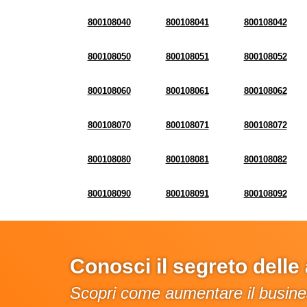
800108040
800108041
800108042
800108050
800108051
800108052
800108060
800108061
800108062
800108070
800108071
800108072
800108080
800108081
800108082
800108090
800108091
800108092
Conosci il segreto dell
Scopri come aumentare il busines