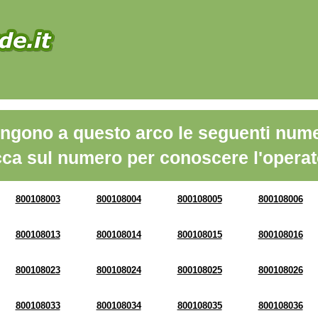
ngono a questo arco le seguenti nume
cca sul numero per conoscere l'operat
800108003
800108004
800108005
800108006
800108013
800108014
800108015
800108016
800108023
800108024
800108025
800108026
800108033
800108034
800108035
800108036