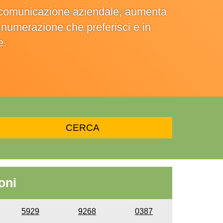
la comunicazione aziendale, aumenta
la numerazione che preferisci e in
e.
oni
5929
9268
0387