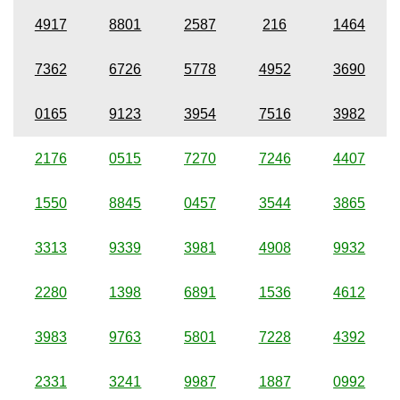
4917
8801
2587
216
1464
7362
6726
5778
4952
3690
0165
9123
3954
7516
3982
2176
0515
7270
7246
4407
1550
8845
0457
3544
3865
3313
9339
3981
4908
9932
2280
1398
6891
1536
4612
3983
9763
5801
7228
4392
2331
3241
9987
1887
0992