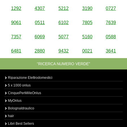
1292
4307
5212
3190
0727
9061
0511
6102
7805
7639
7357
6069
5077
5160
0588
6481
2880
9432
0021
3641
“RICERCA NUMERO VERDE”
Riparazione Elettrodomestici
5 x 1000 onlus
CinquePerMilleOnlus
MyOnlus
BolognaIdraulico
hair
Libri Best Sellers