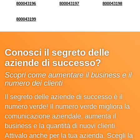
800043196
800043197
800043198
800043199
Conosci il segreto delle
aziende di successo?
Scopri come aumentare il business e il
numero dei clienti
Il segreto delle aziende di successo è il
numero verde! Il numero verde migliora la
comunicazione aziendale, aumenta il
business e la quantità di nuovi clienti.
Attivalo anche per la tua azienda. Scegli la