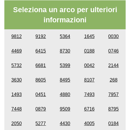
Seleziona un arco per ulteriori
informazioni
9812
9192
5364
1645
0030
4469
6415
8730
0188
0746
5732
6681
5399
0042
2144
3630
8605
8495
8107
268
1493
0451
4880
7493
7957
7448
0879
9509
6716
8795
2050
5277
4430
4005
0184