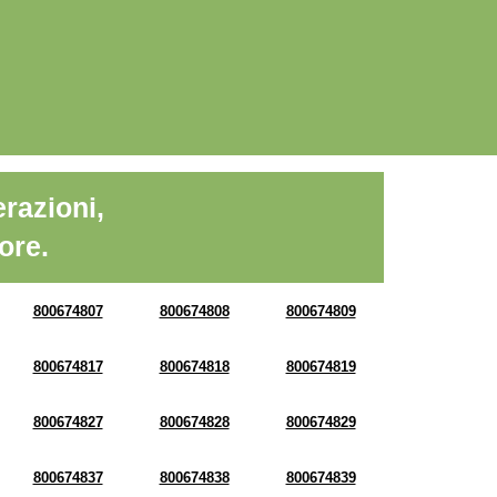
razioni,
ore.
800674807
800674808
800674809
800674817
800674818
800674819
800674827
800674828
800674829
800674837
800674838
800674839