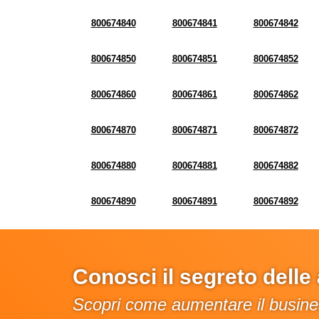
800674840
800674841
800674842
800674850
800674851
800674852
800674860
800674861
800674862
800674870
800674871
800674872
800674880
800674881
800674882
800674890
800674891
800674892
Conosci il segreto dell
Scopri come aumentare il busines