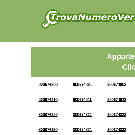
Apparte
Cli
800674800
800674801
800674802
800674810
800674811
800674812
800674820
800674821
800674822
800674830
800674831
800674832