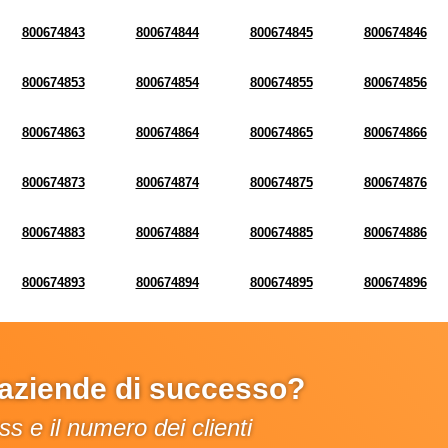
800674843
800674844
800674845
800674846
800674853
800674854
800674855
800674856
800674863
800674864
800674865
800674866
800674873
800674874
800674875
800674876
800674883
800674884
800674885
800674886
800674893
800674894
800674895
800674896
e aziende di successo?
s e il numero dei clienti