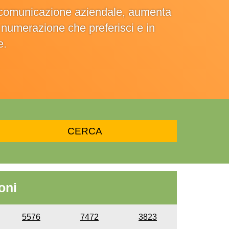
la comunicazione aziendale, aumenta
la numerazione che preferisci e in
e.
oni
5576
7472
3823