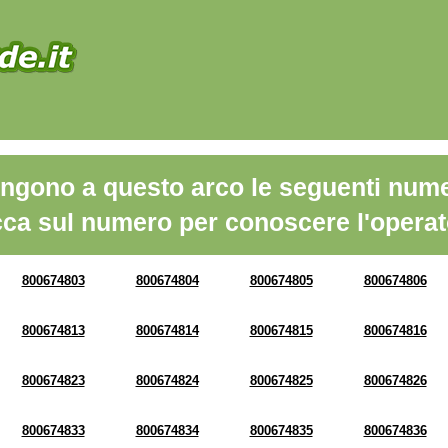
ngono a questo arco le seguenti nume
cca sul numero per conoscere l'operat
800674803
800674804
800674805
800674806
800674813
800674814
800674815
800674816
800674823
800674824
800674825
800674826
800674833
800674834
800674835
800674836