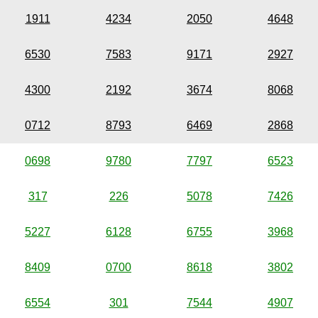
1911
4234
2050
4648
6530
7583
9171
2927
4300
2192
3674
8068
0712
8793
6469
2868
0698
9780
7797
6523
317
226
5078
7426
5227
6128
6755
3968
8409
0700
8618
3802
6554
301
7544
4907