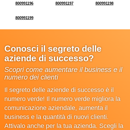
800991196
800991197
800991198
800991199
Conosci il segreto delle
aziende di successo?
Scopri come aumentare il business e il
numero dei clienti
Il segreto delle aziende di successo è il
numero verde! Il numero verde migliora la
comunicazione aziendale, aumenta il
business e la quantità di nuovi clienti.
Attivalo anche per la tua azienda. Scegli la