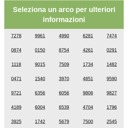
Seleziona un arco per ulteriori
informazioni
7278
9961
4990
6281
7474
0874
0150
8754
4261
0291
1118
9015
7509
1734
1482
0471
1540
3970
4851
9590
9721
6356
6056
9806
9827
4189
6004
6539
4704
1796
3925
1742
5679
7500
2545