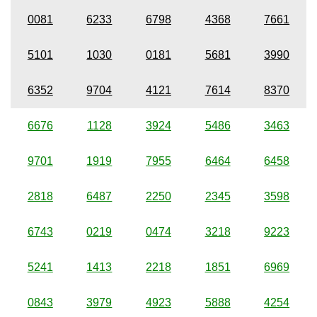
0081
6233
6798
4368
7661
5101
1030
0181
5681
3990
6352
9704
4121
7614
8370
6676
1128
3924
5486
3463
9701
1919
7955
6464
6458
2818
6487
2250
2345
3598
6743
0219
0474
3218
9223
5241
1413
2218
1851
6969
0843
3979
4923
5888
4254