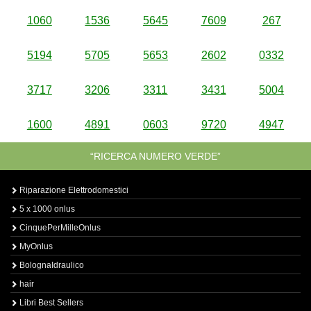
1060
1536
5645
7609
267
5194
5705
5653
2602
0332
3717
3206
3311
3431
5004
1600
4891
0603
9720
4947
“RICERCA NUMERO VERDE”
Riparazione Elettrodomestici
5 x 1000 onlus
CinquePerMilleOnlus
MyOnlus
BolognaIdraulico
hair
Libri Best Sellers